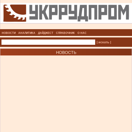
НОВОСТИ
АНАЛИТИКА
ДАЙДЖЕСТ
СПРАВОЧНИК
О НАС
| искать |
НОВОСТЬ