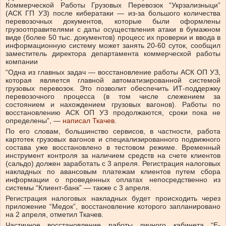
Коммерческой Работы Грузовых Перевозок “Укрзализныци”
(АСК ГП УЗ) после кибератаки — из-за большого количества
перевозочных документов, которые были оформлены
грузоотправителями с даты осуществления атаки в бумажном
виде (более 50 тыс. документов) процесс их проверки и ввода в
информационную систему может занять 20-60 суток, сообщил
заместитель директора департамента коммерческой работы
компании
“Одна из главных задач — восстановление работы АСК ОП УЗ,
которая является главной автоматизированной системой
грузовых перевозок. Это позволит обеспечить ИТ-поддержку
перевозочного процесса (в том числе слежением за
состоянием и нахождением грузовых вагонов). Работы по
восстановлению АСК ОП УЗ продолжаются, сроки пока не
определены”, —
написал Ткачев
.
По его словам, большинство сервисов, в частности, работа
картотек грузовых вагонов и специализированного подвижного
состава уже восстановлено в тестовом режиме. Временный
инструмент контроля за наличием средств на счете клиентов
(сальдо) должен заработать с 3 апреля. Регистрация налоговых
накладных по авансовым платежам клиентов путем сбора
информации о проведенных оплатах непосредственно из
системы “Клиент-банк” — также с 3 апреля.
Регистрация налоговых накладных будет происходить через
приложение “Медок”, восстановление которого запланировано
на 2 апреля, отметил Ткачев.
Частичное восстановление работы личного кабинета “Е-