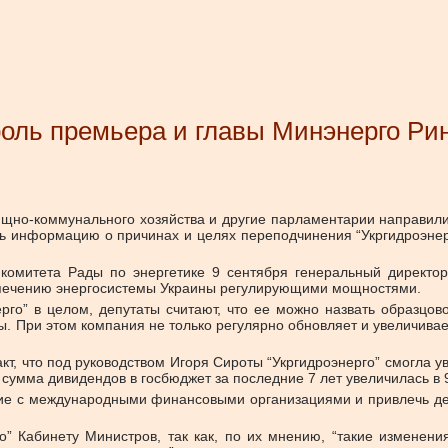
троль премьера и главы Минэнерго Ри
ищно-коммунального хозяйства и другие парламентарии направили
ть информацию о причинах и целях переподчинения “Укргидроэнер
комитета Рады по энергетике 9 сентября генеральный директор 
еспечению энергосистемы Украины регулирующими мощностями.
рго” в целом, депутаты считают, что ее можно назвать образцов
. При этом компания не только регулярно обновляет и увеличива
, что под руководством Игоря Сироты “Укргидроэнерго” смогла ув
а сумма дивидендов в госбюджет за последние 7 лет увеличилась в 9
твие с международными финансовыми организациями и привлечь д
о” Кабинету Министров, так как, по их мнению, “такие изменени