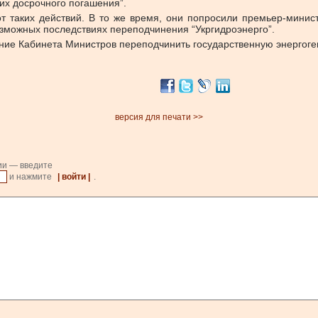
их досрочного погашения”.
т таких действий. В то же время, они попросили премьер-минис
озможных последствиях переподчинения “Укргидроэнерго”.
ание Кабинета Министров переподчинить государственную энергог
версия для печати >>
ии — введите
и нажмите
| войти |
.