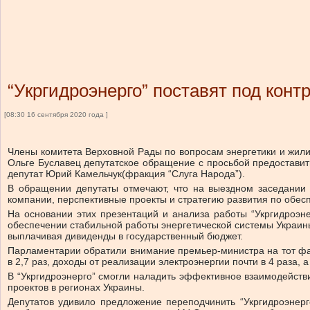
“Укргидроэнерго” поставят под кон
[08:30 16 сентября 2020 года ]
Члены комитета Верховной Рады по вопросам энергетики и жил
Ольге Буславец депутатское обращение с просьбой предостави
депутат Юрий Камельчук(фракция “Слуга Народа”).
В обращении депутаты отмечают, что на выездном заседании 
компании, перспективные проекты и стратегию развития по об
На основании этих презентаций и анализа работы “Укргидроэне
обеспечении стабильной работы энергетической системы Украины
выплачивая дивиденды в государственный бюджет.
Парламентарии обратили внимание премьер-министра на тот факт
в 2,7 раз, доходы от реализации электроэнергии почти в 4 раза, 
В “Укргидроэнерго” смогли наладить эффективное взаимодейс
проектов в регионах Украины.
Депутатов удивило предложение переподчинить “Укргидроэнерг