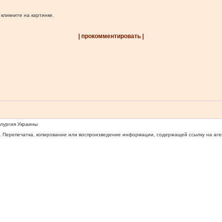
 кликните на картинке.
| прокомментировать |
ллургия Украины
 Перепечатка, копирование или воспроизведение информации, содержащей ссылку на агентс