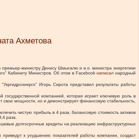
ната Ахметова
 премьер-министру Денису Шмыгалю и и.о. министра энергетики
го” Кабинету Министров. Об этом в Facebook
написал
народный
“Укргидроэнерго” Игорь Сирота представил результаты работы
ой государственной компанией, которая играет ключевую роль в
ет свои мощности, но и демонстрирует финансовую стабильность,
еличить чистую прибыль в 4 раза, балансовую стоимость активов
,4 раза.
ешевые долгосрочные кредиты на реализацию инфраструктурных
я приведут к ухудшению показателей работы компании, создаст