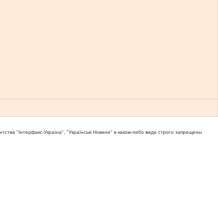
тва "Iнтерфакс-Україна", "Українськi Новини" в каком-либо виде строго запрещены