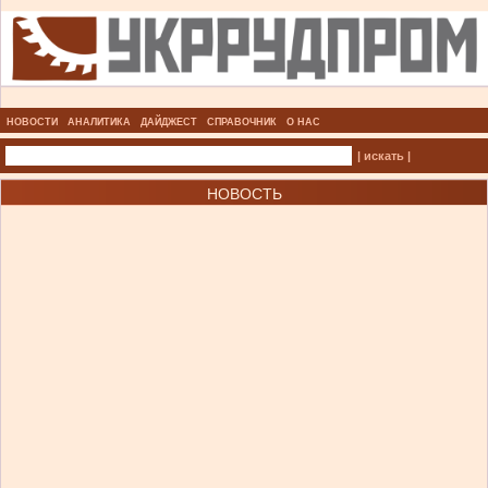
НОВОСТИ
АНАЛИТИКА
ДАЙДЖЕСТ
СПРАВОЧНИК
О НАС
| искать |
НОВОСТЬ