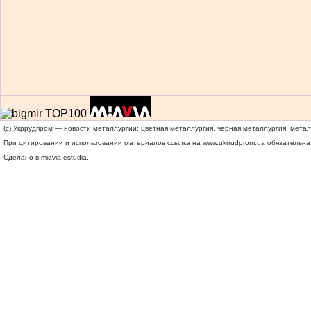
(c) Укррудпром — новости металлургии: цветная металлургия, черная металлургия, мета
При цитировании и использовании материалов ссылка на
www.ukrrudprom.ua
обязательна.
Сделано в miavia estudia.