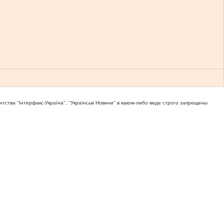
тва "Iнтерфакс-Україна", "Українськi Новини" в каком-либо виде строго запрещены