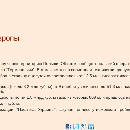
Европы
трану через территорию Польши. Об этом сообщает польский опера
кт “Германовичи”. Его максимально возможная технически пропускн
ря в Украину ежесуточно поставлялось от 12,5 млн киловатт-часов (
сов (около 3,2 млн куб. м), а 9 ноября увеличился до 51,3 млн кил
а.
Европы почти 1,5 млрд куб. м газа, из которых 809 млн пришлось 
лн куб. м.
мации, “Нафтогаз Украины”, закупая топливо у немецкого трей