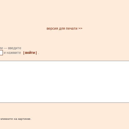
версия для печати >>
ии — введите
и нажмите
| войти |
.
 кликните на картинке.