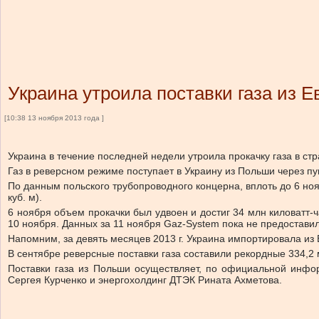
Украина утроила поставки газа из 
[10:38 13 ноября 2013 года ]
Украина в течение последней недели утроила прокачку газа в с
Газ в реверсном режиме поступает в Украину из Польши через пун
По данным польского трубопроводного концерна, вплоть до 6 нояб
куб. м).
6 ноября объем прокачки был удвоен и достиг 34 млн киловатт-ча
10 ноября. Данных за 11 ноября Gaz-System пока не предоставил
Напомним, за девять месяцев 2013 г. Украина импортировала из 
В сентябре реверсные поставки газа составили рекордные 334,2 м
Поставки газа из Польши осуществляет, по официальной инфор
Сергея Курченко и энергохолдинг ДТЭК Рината Ахметова.