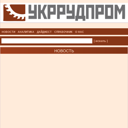
НОВОСТИ
АНАЛИТИКА
ДАЙДЖЕСТ
СПРАВОЧНИК
О НАС
| искать |
НОВОСТЬ