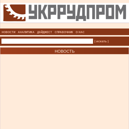
НОВОСТИ
АНАЛИТИКА
ДАЙДЖЕСТ
СПРАВОЧНИК
О НАС
| искать |
НОВОСТЬ