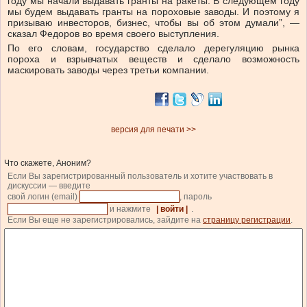
году мы начали выдавать гранты на ракеты. В следующем году
мы будем выдавать гранты на пороховые заводы. И поэтому я
призываю инвесторов, бизнес, чтобы вы об этом думали”, —
сказал Федоров во время своего выступления.
По его словам, государство сделало дерегуляцию рынка
пороха и взрывчатых веществ и сделало возможность
маскировать заводы через третьи компании.
версия для печати >>
Что скажете, Аноним?
Если Вы зарегистрированный пользователь и хотите участвовать в
дискуссии — введите
свой логин (email)
, пароль
и нажмите
| войти |
.
Если Вы еще не зарегистрировались, зайдите на
страницу регистрации
.