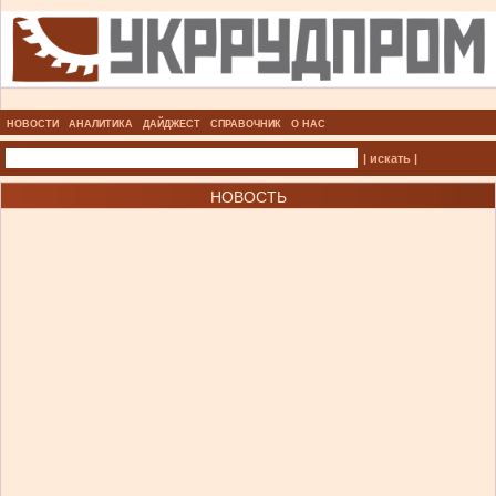
НОВОСТИ
АНАЛИТИКА
ДАЙДЖЕСТ
СПРАВОЧНИК
О НАС
| искать |
НОВОСТЬ