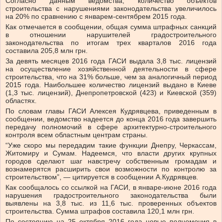
Согласно данным ведомства, количество объектов
строительства с нарушениями законодательства увеличилось
на 20% по сравнению с январем-сентябрем 2015 года.
Как отмечается в сообщении, общая сумма штрафных санкций
в отношении нарушителей градостроительного
законодательства по итогам трех кварталов 2016 года
составила 205,8 млн грн.
За девять месяцев 2016 года ГАСИ выдала 3,8 тыс. лицензий
на осуществление хозяйственной деятельности в сфере
строительства, что на 31% больше, чем за аналогичный период
2015 года. Наибольшее количество лицензий выдано в Киеве
(1,3 тыс. лицензий), Днепропетровской (423) и Киевской (359)
областях.
По словам главы ГАСИ Алексея Кудрявцева, приведенным в
сообщении, ведомство надеется до конца 2016 года завершить
передачу полномочий в сфере архитектурно-строительного
контроля всем областным центрам страны.
“Уже скоро мы передадим такие функции Днепру, Черкассам,
Житомиру и Сумам. Надеемся, что власти других крупных
городов сделают шаг навстречу собственным громадам и
вознамерятся расширить свои возможности по контролю за
строительством”, — цитируется в сообщении А.Кудрявцев.
Как сообщалось со ссылкой на ГАСИ, в январе-июне 2016 года
нарушения градостроительного законодательства были
выявлены на 3,8 тыс. из 11,6 тыс. проверенных объектов
строительства. Сумма штрафов составила 120,1 млн грн.
По состоянию на 25 октября 2016 года новые полномочия в