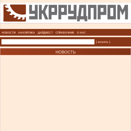
НОВОСТИ
АНАЛИТИКА
ДАЙДЖЕСТ
СПРАВОЧНИК
О НАС
| искать |
НОВОСТЬ