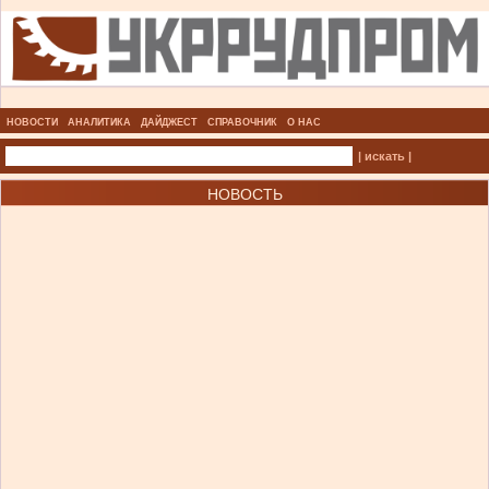
НОВОСТИ
АНАЛИТИКА
ДАЙДЖЕСТ
СПРАВОЧНИК
О НАС
| искать |
НОВОСТЬ