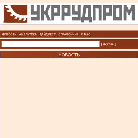
НОВОСТИ
АНАЛИТИКА
ДАЙДЖЕСТ
СПРАВОЧНИК
О НАС
| искать |
НОВОСТЬ