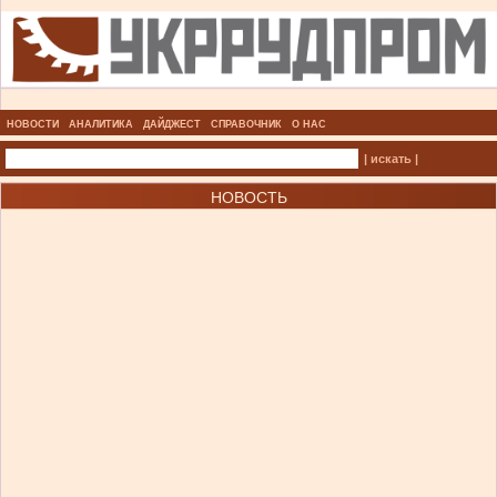
НОВОСТИ
АНАЛИТИКА
ДАЙДЖЕСТ
СПРАВОЧНИК
О НАС
| искать |
НОВОСТЬ