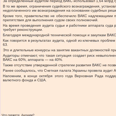
За определенный аудитом период ВАКС использовал 1,64 млрд г
В то же время, ограничения судейского вознаграждения, устан
недоплаченного им вознаграждения на основании судебных реш
Кроме того, правительство не обеспечило ВАКС надлежащими п
препятствия для выполнения судом своих полномочий.
На время проведения аудита судьи и работники аппарата суда
требует реконструкции.
Благодаря международной технической помощи и закупкам ВАКС 
Как говорится в результатах аудита, одной из ключевых пробле
63.
Это и длительные конкурсы на занятие вакантных должностей п
Аудиторы отмечают, что такая ситуация создает риск невыполнен
ВАКС на 60%, аппарата — на 40%.
Также отсутствие утвержденной стратегии развития ВАКС не поз
Ранее сообщалось, что Счетная палата Украины провела аудит А
Напомним, в конце октября этого года Верховная Рада подд
валютного фонда и США.
Что скажете, Аноним?