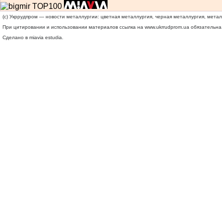
(c) Укррудпром — новости металлургии: цветная металлургия, черная металлургия, мета
При цитировании и использовании материалов ссылка на
www.ukrrudprom.ua
обязательна.
Сделано в miavia estudia.