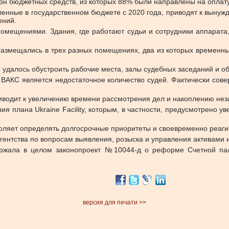
рн бюджетных средств, из которых 88% были направлены на оплату
овленные в государственном бюджете с 2020 года, приводят к вы
ений.
омещениями. Здания, где работают судьи и сотрудники аппарата
 размещались в трех разных помещениях, два из которых временн
удалось обустроить рабочие места, залы судебных заседаний и об
м ВАКС является недостаточное количество судей. Фактически сов
риводит к увеличению времени рассмотрения дел и накоплению не
ия плана Ukraine Facility, которым, в частности, предусмотрено у
воляет определять долгосрочные приоритеты и своевременно реаги
гентства по вопросам выявления, розыска и управления активами 
ержала в целом законопроект №10044-д о реформе Счетной па
версия для печати >>