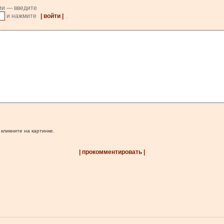
ии — введите
и нажмите
| войти |
.
 кликните на картинке.
| прокомментировать |