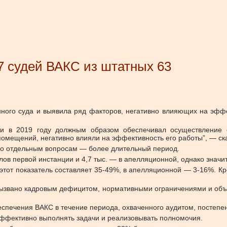
7 судей ВАКС из штатных 63
ного суда и выявила ряд факторов, негативно влияющих на эффе
и в 2019 году должным образом обеспечивал осуществление с
помещений, негативно влияли на эффективность его работы”, — ск
 по отдельным вопросам — более длительный период.
алов первой инстанции и 4,7 тыс. — в апелляционной, однако значи
 этот показатель составляет 35-49%, в апелляционной — 3-16%. Кр
 вызвано кадровым дефицитом, нормативными ограничениями и об
еспечения ВАКС в течение периода, охваченного аудитом, постепе
 эффективно выполнять задачи и реализовывать полномочия.