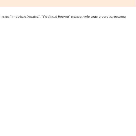
тва "Iнтерфакс-Україна", "Українськi Новини" в каком-либо виде строго запрещены