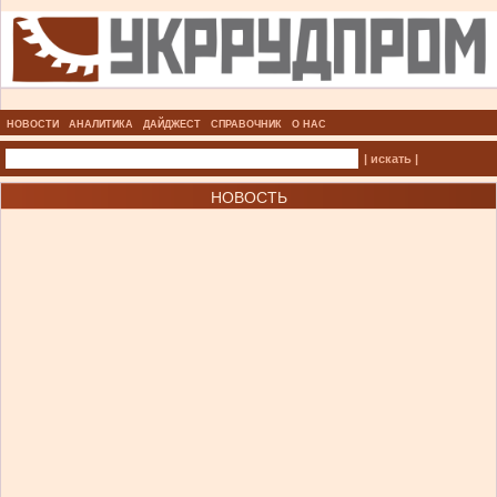
НОВОСТИ
АНАЛИТИКА
ДАЙДЖЕСТ
СПРАВОЧНИК
О НАС
| искать |
НОВОСТЬ