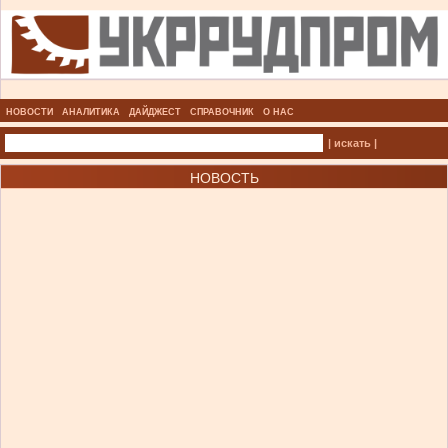
НОВОСТИ
АНАЛИТИКА
ДАЙДЖЕСТ
СПРАВОЧНИК
О НАС
| искать |
НОВОСТЬ