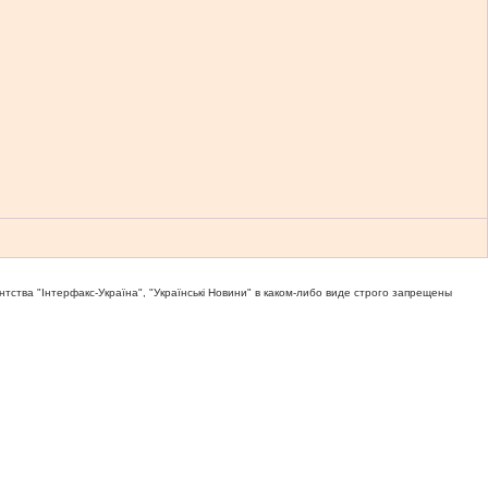
тва "Iнтерфакс-Україна", "Українськi Новини" в каком-либо виде строго запрещены