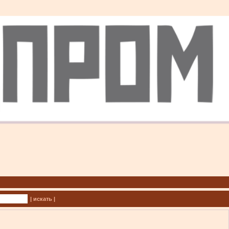
| искать |