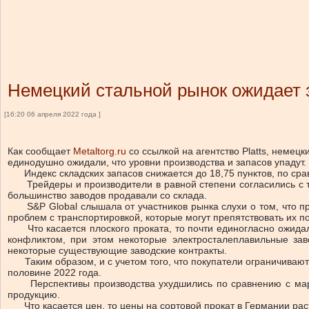
Немецкий стальной рынок ожидает 
[16:20 06 апреля 2022 года ]
Как сообщает
Metaltorg.ru
со ссылкой на агентство Platts, немец
единодушно ожидали, что уровни производства и запасов упадут.
Индекс складских запасов снижается до 18,75 пунктов, по сра
Трейдеры и производители в равной степени согласились с тем,
большинство заводов продавали со склада.
S&P Global слышала от участников рынка слухи о том, что про
проблем с транспортировкой, которые могут препятствовать их 
Что касается плоского проката, то почти единогласно ожидалос
конфликтом, при этом некоторые электросталеплавильные зав
некоторые существующие заводские контракты.
Таким образом, и с учетом того, что покупатели ограничивают 
половине 2022 года.
Перспективы производства ухудшились по сравнению с мартом,
продукцию.
Что касается цен, то цены на сортовой прокат в Германии раст