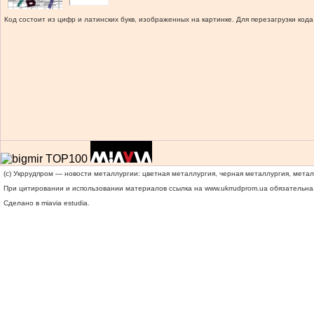
Код состоит из цифр и латинских букв, изображенных на картинке. Для перезагрузки кода
(c) Укррудпром — новости металлургии: цветная металлургия, черная металлургия, мета
При цитировании и использовании материалов ссылка на
www.ukrrudprom.ua
обязательна.
Сделано в miavia estudia.