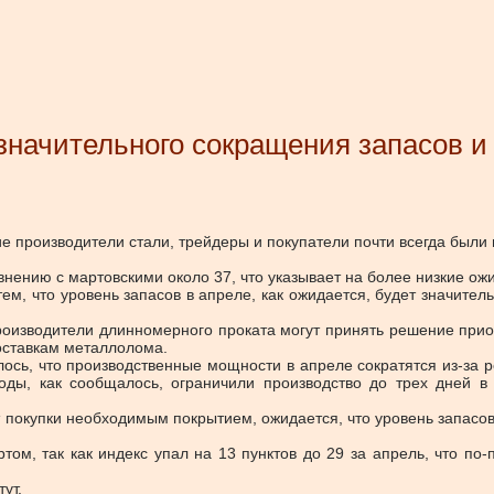
значительного сокращения запасов и
кие производители стали, трейдеры и покупатели почти всегда был
внению с мартовскими около 37, что указывает на более низкие о
 что уровень запасов в апреле, как ожидается, будет значительно
изводители длинномерного проката могут принять решение приост
поставкам металлолома.
ь, что производственные мощности в апреле сократятся из-за ре
оды, как сообщалось, ограничили производство до трех дней в
покупки необходимым покрытием, ожидается, что уровень запасов 
 так как индекс упал на 13 пунктов до 29 за апрель, что по-пр
ут.