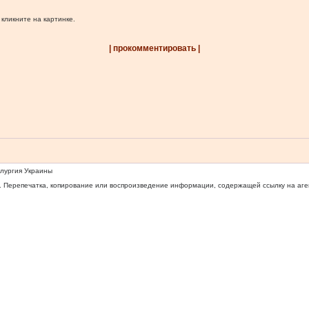
 кликните на картинке.
| прокомментировать |
ллургия Украины
 Перепечатка, копирование или воспроизведение информации, содержащей ссылку на агентс