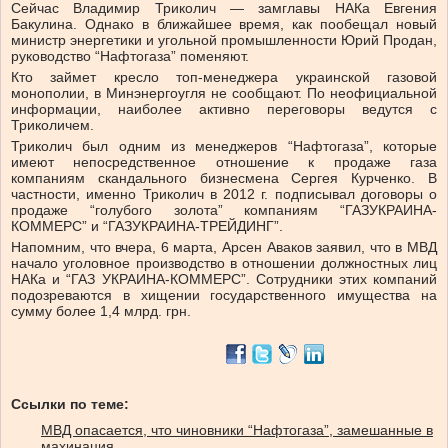
Сейчас Владимир Триколич — замглавы НАКа Евгения
Бакулина. Однако в ближайшее время, как пообещал новый
министр энергетики и угольной промышленности Юрий Продан,
руководство “Нафтогаза” поменяют.
Кто займет кресло топ-менеджера украинской газовой
монополии, в Минэнергоугля не сообщают. По неофициальной
информации, наиболее активно переговоры ведутся с
Триколичем.
Триколич был одним из менеджеров “Нафтогаза”, которые
имеют непосредственное отношение к продаже газа
компаниям скандального бизнесмена Сергея Курченко. В
частности, именно Триколич в 2012 г. подписывал договоры о
продаже “голубого золота” компаниям “ГАЗУКРАИНА-
КОММЕРС” и “ГАЗУКРАИНА-ТРЕЙДИНГ”.
Напомним, что вчера, 6 марта, Арсен Аваков заявил, что в МВД
начало уголовное производство в отношении должностных лиц
НАКа и “ГАЗ УКРАИНА-КОММЕРС”. Сотрудники этих компаний
подозреваются в хищении государственного имущества на
сумму более 1,4 млрд. грн.
Ссылки по теме:
МВД опасается, что чиновники “Нафтогаза”, замешанные в
махинация