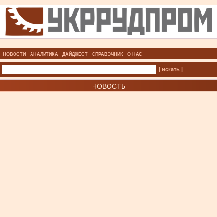
НОВОСТИ
АНАЛИТИКА
ДАЙДЖЕСТ
СПРАВОЧНИК
О НАС
| искать |
НОВОСТЬ