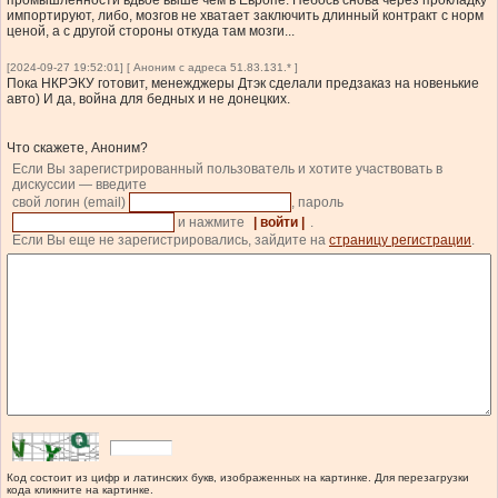
промышленности вдвое выше чем в Европе. Небось снова через прокладку
импортируют, либо, мозгов не хватает заключить длинный контракт с норм
ценой, а с другой стороны откуда там мозги...
[2024-09-27 19:52:01] [ Аноним с адреса 51.83.131.* ]
Пока НКРЭКУ готовит, менежджеры Дтэк сделали предзаказ на новенькие
авто) И да, война для бедных и не донецких.
Что скажете, Аноним?
Если Вы зарегистрированный пользователь и хотите участвовать в
дискуссии — введите
свой логин (email)
, пароль
и нажмите
| войти |
.
Если Вы еще не зарегистрировались, зайдите на
страницу регистрации
.
Код состоит из цифр и латинских букв, изображенных на картинке. Для перезагрузки
кода кликните на картинке.