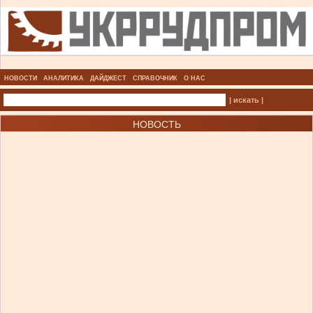
НОВОСТИ
АНАЛИТИКА
ДАЙДЖЕСТ
СПРАВОЧНИК
О НАС
| искать |
НОВОСТЬ