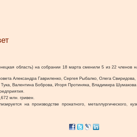
вет
ецкая область) на собрании 18 марта сменили 5 из 22 членов н
совета Александра Гавриленко, Сергея Рыбалко, Олега Свиридова,
Тука, Валентина Боброва, Игоря Протиняка, Владимира Шумакова
редприятия.
672 млн. гривен.
руется на производстве прокатного, металлургического, кузне