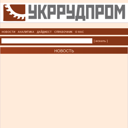
НОВОСТИ
АНАЛИТИКА
ДАЙДЖЕСТ
СПРАВОЧНИК
О НАС
| искать |
НОВОСТЬ