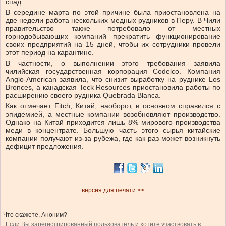
спад.
В середине марта по этой причине была приостановлена на
две недели работа нескольких медных рудников в Перу. В Чили
правительство также потребовало от местных
горнодобывающих компаний прекратить функционирование
своих предприятий на 15 дней, чтобы их сотрудники провели
этот период на карантине.
В частности, о выполнении этого требования заявила
чилийская государственная корпорация Codelco. Компания
Anglo-American заявила, что снизит выработку на руднике Los
Bronces, а канадская Teck Resources приостановила работы по
расширению своего рудника Quebrada Blanca.
Как отмечает Fitch, Китай, наоборот, в основном справился с
эпидемией, а местные компании возобновляют производство.
Однако на Китай приходится лишь 8% мирового производства
меди в концентрате. Большую часть этого сырья китайские
компании получают из-за рубежа, где как раз может возникнуть
дефицит предложения.
версия для печати >>
Что скажете, Аноним?
Если Вы зарегистрированный пользователь и хотите участвовать в