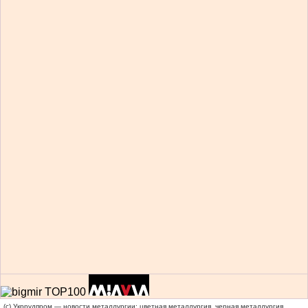
(c) Укррудпром — новости металлургии: цветная металлургия, черная металлургия,