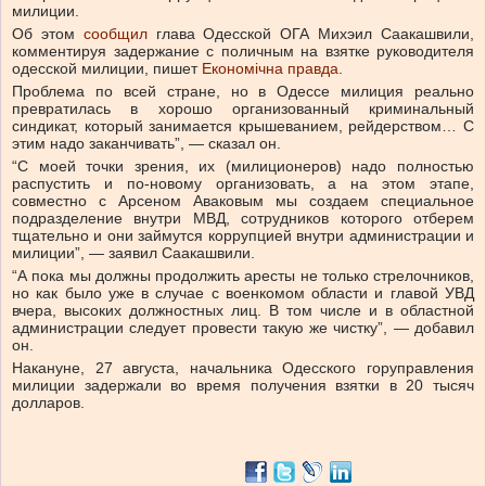
милиции.
Об этом
сообщил
глава Одесской ОГА Михэил Саакашвили,
комментируя задержание с поличным на взятке руководителя
одесской милиции, пишет
Економічна правда
.
Проблема по всей стране, но в Одессе милиция реально
превратилась в хорошо организованный криминальный
синдикат, который занимается крышеванием, рейдерством… С
этим надо заканчивать”, — сказал он.
“С моей точки зрения, их (милиционеров) надо полностью
распустить и по-новому организовать, а на этом этапе,
совместно с Арсеном Аваковым мы создаем специальное
подразделение внутри МВД, сотрудников которого отберем
тщательно и они займутся коррупцией внутри администрации и
милиции”, — заявил Саакашвили.
“А пока мы должны продолжить аресты не только стрелочников,
но как было уже в случае с военкомом области и главой УВД
вчера, высоких должностных лиц. В том числе и в областной
администрации следует провести такую же чистку”, — добавил
он.
Накануне, 27 августа, начальника Одесского горуправления
милиции задержали во время получения взятки в 20 тысяч
долларов.