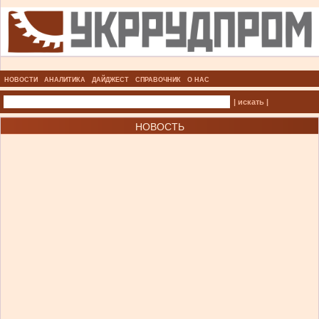
НОВОСТИ
АНАЛИТИКА
ДАЙДЖЕСТ
СПРАВОЧНИК
О НАС
| искать |
НОВОСТЬ