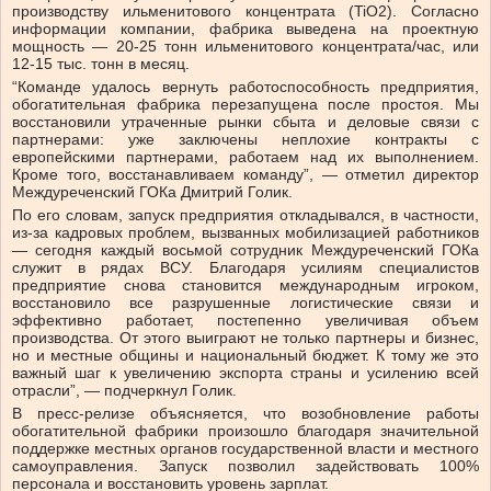
производству ильменитового концентрата (TiO2). Согласно
информации компании, фабрика выведена на проектную
мощность — 20-25 тонн ильменитового концентрата/час, или
12-15 тыс. тонн в месяц.
“Команде удалось вернуть работоспособность предприятия,
обогатительная фабрика перезапущена после простоя. Мы
восстановили утраченные рынки сбыта и деловые связи с
партнерами: уже заключены неплохие контракты с
европейскими партнерами, работаем над их выполнением.
Кроме того, восстанавливаем команду”, — отметил директор
Междуреченский ГОКа Дмитрий Голик.
По его словам, запуск предприятия откладывался, в частности,
из-за кадровых проблем, вызванных мобилизацией работников
— сегодня каждый восьмой сотрудник Междуреченский ГОКа
служит в рядах ВСУ. Благодаря усилиям специалистов
предприятие снова становится международным игроком,
восстановило все разрушенные логистические связи и
эффективно работает, постепенно увеличивая объем
производства. От этого выиграют не только партнеры и бизнес,
но и местные общины и национальный бюджет. К тому же это
важный шаг к увеличению экспорта страны и усилению всей
отрасли”, — подчеркнул Голик.
В пресс-релизе объясняется, что возобновление работы
обогатительной фабрики произошло благодаря значительной
поддержке местных органов государственной власти и местного
самоуправления. Запуск позволил задействовать 100%
персонала и восстановить уровень зарплат.