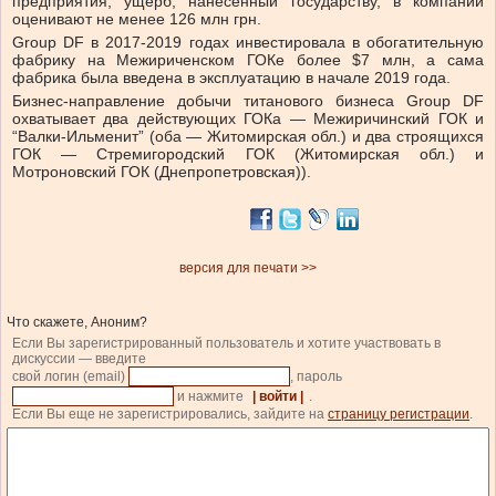
предприятия, ущерб, нанесенный государству, в компании
оценивают не менее 126 млн грн.
Group DF в 2017-2019 годах инвестировала в обогатительную
фабрику на Межириченском ГОКе более $7 млн, а сама
фабрика была введена в эксплуатацию в начале 2019 года.
Бизнес-направление добычи титанового бизнеса Group DF
охватывает два действующих ГОКа — Межиричинский ГОК и
“Валки-Ильменит” (оба — Житомирская обл.) и два строящихся
ГОК — Стремигородский ГОК (Житомирская обл.) и
Мотроновский ГОК (Днепропетровская)).
версия для печати >>
Что скажете, Аноним?
Если Вы зарегистрированный пользователь и хотите участвовать в
дискуссии — введите
свой логин (email)
, пароль
и нажмите
| войти |
.
Если Вы еще не зарегистрировались, зайдите на
страницу регистрации
.