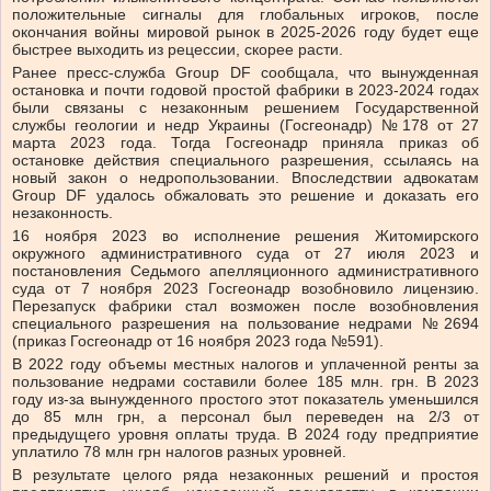
положительные сигналы для глобальных игроков, после
окончания войны мировой рынок в 2025-2026 году будет еще
быстрее выходить из рецессии, скорее расти.
Ранее пресс-служба Group DF сообщала, что вынужденная
остановка и почти годовой простой фабрики в 2023-2024 годах
были связаны с незаконным решением Государственной
службы геологии и недр Украины (Госгеонадр) №178 от 27
марта 2023 года. Тогда Госгеонадр приняла приказ об
остановке действия специального разрешения, ссылаясь на
новый закон о недропользовании. Впоследствии адвокатам
Group DF удалось обжаловать это решение и доказать его
незаконность.
16 ноября 2023 во исполнение решения Житомирского
окружного административного суда от 27 июля 2023 и
постановления Седьмого апелляционного административного
суда от 7 ноября 2023 Госгеонадр возобновило лицензию.
Перезапуск фабрики стал возможен после возобновления
специального разрешения на пользование недрами №2694
(приказ Госгеонадр от 16 ноября 2023 года №591).
В 2022 году объемы местных налогов и уплаченной ренты за
пользование недрами составили более 185 млн. грн. В 2023
году из-за вынужденного простого этот показатель уменьшился
до 85 млн грн, а персонал был переведен на 2/3 от
предыдущего уровня оплаты труда. В 2024 году предприятие
уплатило 78 млн грн налогов разных уровней.
В результате целого ряда незаконных решений и простоя