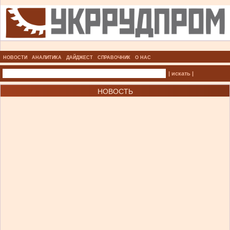
НОВОСТИ
АНАЛИТИКА
ДАЙДЖЕСТ
СПРАВОЧНИК
О НАС
| искать |
НОВОСТЬ