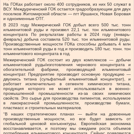
На ГОКах работает около 400 сотрудников, из них 50 служат в
ВСУ. Междуреченский ГОК остается градообразующим для двух
поселков Житомирской области — пгт Иршанск, Новая Боровая
и одноименные ОТГ.
В 2023 году Межирический ГОК добыл всего 500 тыс. тонн
ильменитовой руды и произвел 22,1 тыс. тон ильменитового
концентрата По результатам работы в 2024 году (январь-
февраль) добыча составила 520 тыс. тон ильменитовой руды.
Производственные мощности ГОКа способны добывать 4 млн
тонн ильменитовой руды в год и производить 180 тыс. тонн. тон
ильменитового концентрата в год.
Межиреченский ГОК состоит из двух комплексов — добычи
ильменитовой руды/изготовления чернового концентрата и
обогатительной фабрики, производящей ильменитовый
концентрат. Предприятие производит основную продукцию —
двуокись титана (сульфатный ильменитовый концентрат), и
работает исключительно в сегменте химического титана,
продукция которого не может использоваться в военно-
промышленной промышленности из-за своих химических
свойств. Это сырье для производства пигментов, используемое
в лакокрасочной промышленности, производстве бумаги,
пластмасс и строительных материалов.
“В наших стратегических планах — выйти на довоенные
производственные мощности, но все будет зависеть от
глобальной ценовой конъюнктуры. Европейская экономика
восстанавливается, и поэтому мы ожидаем роста объемов
потребления ильменитового концентрата. Сейчас появляются