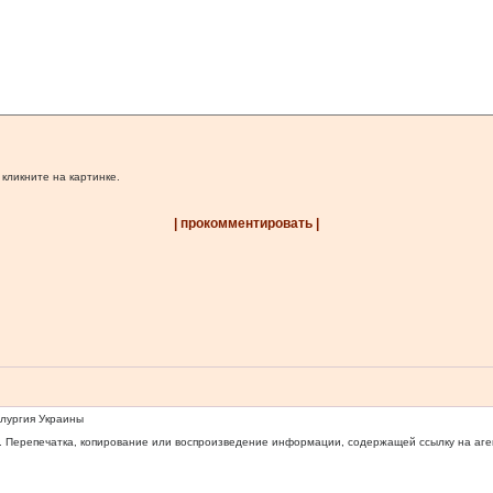
 кликните на картинке.
| прокомментировать |
ллургия Украины
 Перепечатка, копирование или воспроизведение информации, содержащей ссылку на агентс