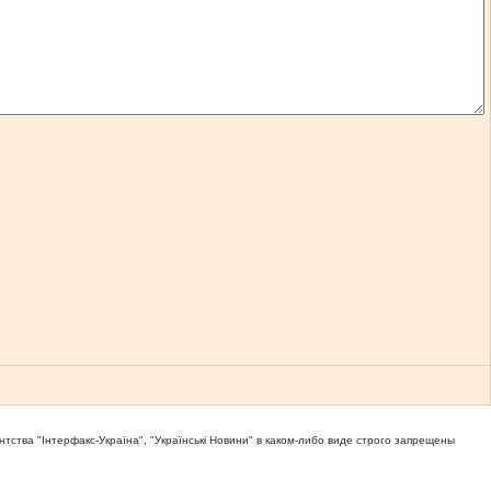
тва "Iнтерфакс-Україна", "Українськi Новини" в каком-либо виде строго запрещены