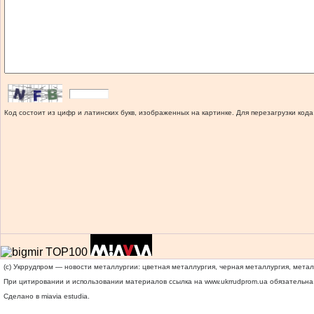
Код состоит из цифр и латинских букв, изображенных на картинке. Для перезагрузки кода
(c) Укррудпром — новости металлургии: цветная металлургия, черная металлургия, мета
При цитировании и использовании материалов ссылка на
www.ukrrudprom.ua
обязательна.
Сделано в miavia estudia.