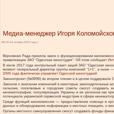
Медиа-менеджер Игоря Коломойског
[08:30 04 октября 2019 года ]
Верховная Рада приняла закон о функционировании кинокомисси
приватизации ЗАО “Одесская киностудия”. Об этом сообщает
Инт
В июле 2017 года контрольный пакет акций ЗАО “Одесская кино
момент генеральный директор группы компаний “1+1”, а ныне 
2005 года фактически управляет Одесской киностудией
.
Законопроект (№0896) во втором чтении и в целом поддержали 2
Законом о внесении изменений в некоторые законодательные акт
сельские, поселковые и городские советы смогут создавать 
кинематографии, популяризации Украины и ее регионов как пр
потенциала украинской сервисной индустрии в сфере кинематог
Среди функций кинокомиссии — предоставление помощи в орга
данных и обнародование информации о местных локациях, о мес
Органы местного самоуправления смогут создавать фонды фина