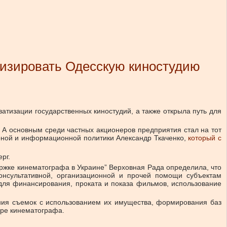
тизировать Одесскую киностудию
тизации государственных киностудий, а также открыла путь для
 А основным среди частных акционеров предприятия стал на тот
рной и информационной политики Александр Ткаченко,
который с
рг.
ержке кинематографа в Украине” Верховная Рада определила, что
консультативной, организационной и прочей помощи субъектам
для финансирования, проката и показа фильмов, использование
ния съемок с использованием их имущества, формирования баз
ере кинематографа.