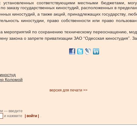
х установленных соответствующими местными бюджетами, могу
 по заказу государственных киностудий, расположенных в предела
нных киностудий, а также акций, принадлежащих государству, любо
ельность киностудии, право собственности или право пользован
мма мероприятий по сохранению техническому переоснащению, мо
ну закона о запрете приватизации ЗАО “Одесская киностудия”. За
киностуд
ер Коломой
версия для печати >>
ии — введите
и нажмите
| войти |
.