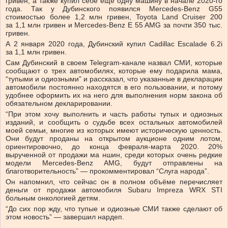
гривен, а также купил себе еще одну машину в начале 2020-го
года. Так у Дубинского появился Mercedes-Benz G55
стоимостью более 1,2 млн гривен, Toyota Land Cruiser 200
за 1,1 млн гривен и Mercedes-Benz E 55 AMG за почти 350 тыс.
гривен.
А 2 января 2020 года, Дубинский купил Cadillac Escalade 6.2i
за 1,1 млн гривен.
Сам Дубинский в своем Telegram-канале назвал СМИ, которые
сообщают о трех автомобилях, которые ему подарила мама,
“тупыми и одиозными” и рассказал, что указанные в декларации
автомобили постоянно находятся в его пользовании, и потому
удобнее оформить их на него для выполнения норм закона об
обязательном декларировании.
“При этом хочу выполнить и часть работы тупых и одиозных
изданий, и сообщить о судьбе всех остальных автомобилей
моей семьи, многие из которых имеют историческую ценность.
Они будут проданы на открытом аукционе одним лотом,
ориентировочно, до конца февраля-марта 2020. 20%
вырученной от продажи ма ншин, среди которых очень редкие
модели Mercedes-Benz AMG, будут отправлены на
благотворительность” — прокомментировал “Слуга народа”.
Он напомнил, что сейчас он в полном объёме перечисляет
деньги от продажи автомобиля Subaru Impreza WRX STI
больным онкологией детям.
“До сих пор жду, что тупые и одиозные СМИ также сделают об
этом новость” — завершил нардеп.