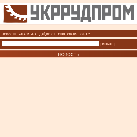
НОВОСТИ
АНАЛИТИКА
ДАЙДЖЕСТ
СПРАВОЧНИК
О НАС
| искать |
НОВОСТЬ