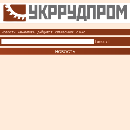
НОВОСТИ
АНАЛИТИКА
ДАЙДЖЕСТ
СПРАВОЧНИК
О НАС
| искать |
НОВОСТЬ