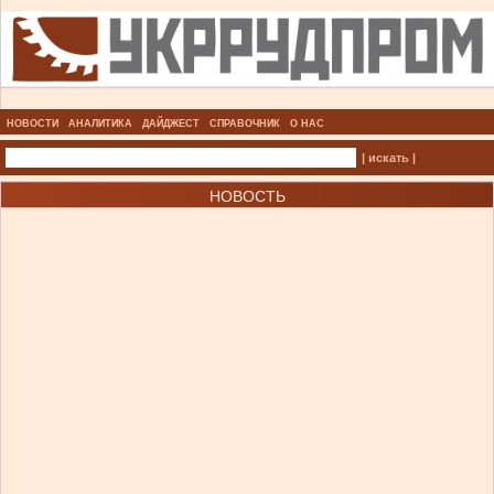
НОВОСТИ
АНАЛИТИКА
ДАЙДЖЕСТ
СПРАВОЧНИК
О НАС
| искать |
НОВОСТЬ