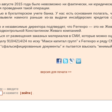
в августе 2015 года было невозможно ни фактически, ни юридичес
я проведения такой операции.
ю в бухгалтерском учете банка. У нас есть основания полагать, чт
вывели намного раньше из-за выдачи инсайдерских кредитов 
xpo и независимые директора подтвердят, что Ferrexpo — это не Ж
 подконтрольной Константином Жеваго компанией.
ться от размещения заказных материалов в СМИ, которые можно оце
делу 910/4214/24 по иску “Макси капитал групп” к Ferrexpo и ря
т “сфальсифицированные документы” и пытается взыскать “мнимый д
версия для печати >>
ии — введите
и нажмите
| войти |
.