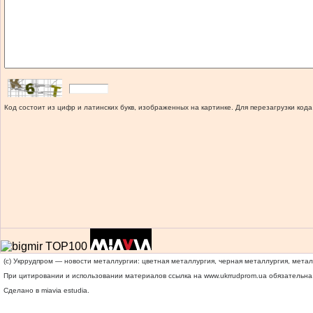
Код состоит из цифр и латинских букв, изображенных на картинке. Для перезагрузки кода
(c) Укррудпром — новости металлургии: цветная металлургия, черная металлургия, мета
При цитировании и использовании материалов ссылка на
www.ukrrudprom.ua
обязательна.
Сделано в miavia estudia.