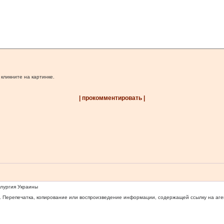
 кликните на картинке.
| прокомментировать |
ллургия Украины
 Перепечатка, копирование или воспроизведение информации, содержащей ссылку на агентс