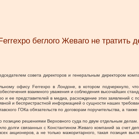
Ferrexpo беглого Жеваго не тратить 
редседателем совета директоров и генеральным директором комп
альному офису Ferrexpo в Лондоне, в котором подчеркнуло, что
е обеспечения взаимного уважения и соблюдения высочайших станд
o и ее представителей в медиа, расхождение этих заявлений с п
тивной и беспристрастной информацией о сущности наших требова
авского ГОКа обязательств по договорам поручительства, а также 
ую позицию решениями Верховного суда по двум отдельным делам.
асило долги связанных с Константином Жеваго компаний за счет де
ех акционеров, а не только мажоритарного, такая позиция выгл