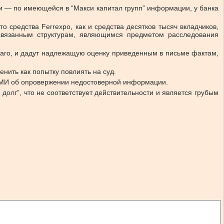
ки — по имеющейся в “Макси капитал групп” информации, у банка
о средства Ferrexpo, как и средства десятков тысяч вкладчиков,
связанным структурам, являющимся предметом расследования
еваго, и дадут надлежащую оценку приведенным в письме фактам,
нить как попытку повлиять на суд.
ду СМИ об опровержении недостоверной информации.
олг”, что не соответствует действительности и является грубым