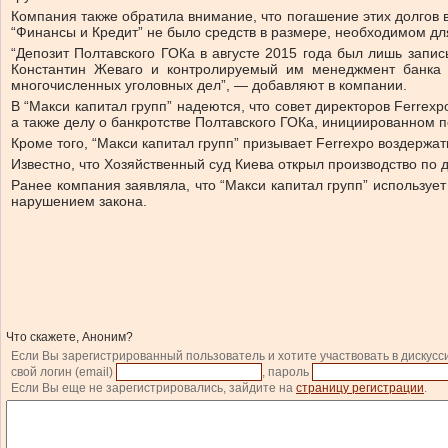
Компания также обратила внимание, что погашение этих долгов 
“Финансы и Кредит” не было средств в размере, необходимом дл
“Депозит Полтавского ГОКа в августе 2015 года был лишь запись
Константин Жеваго и контролируемый им менеджмент банка 
многочисленных уголовных дел”, — добавляют в компании.
В “Макси капитал групп” надеются, что совет директоров Ferre
а также делу о банкротстве Полтавского ГОКа, инициированном
Кроме того, “Макси капитал групп” призывает Ferrexpo воздержа
Известно, что Хозяйственный суд Киева открыл производство по 
Ранее компания заявляла, что “Макси капитал групп” используе
нарушением закона.
Что скажете, Аноним?
Если Вы зарегистрированный пользователь и хотите участвовать в дискусс
свой логин (email)
, пароль
Если Вы еще не зарегистрировались, зайдите на
страницу регистрации
.