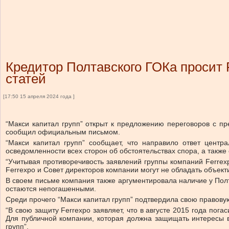
Кредитор Полтавского ГОКа просит 
статей
[17:50 15 апреля 2024 года ]
“Макси капитал групп” открыт к предложению переговоров с п
сообщил официальным письмом.
“Макси капитал групп” сообщает, что направило ответ центр
осведомленности всех сторон об обстоятельствах спора, а такж
“Учитывая противоречивость заявлений группы компаний Ferrexp
Ferrexpo и Совет директоров компании могут не обладать объек
В своем письме компания также аргументировала наличие у Полт
остаются непогашенными.
Среди прочего “Макси капитал групп” подтвердила свою правов
“В свою защиту Ferrexpo заявляет, что в августе 2015 года пог
Для публичной компании, которая должна защищать интересы вс
групп”.