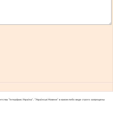
тва "Iнтерфакс-Україна", "Українськi Новини" в каком-либо виде строго запрещены