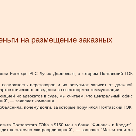
деньги на размещение заказных
ании Ferrexpo PLC Лучио Дженовезе, о котором Полтавский ГОК
 возможность переговоров и их результат зависит от должной
артов этического поведения во всех формах коммуникации.
озицией их адвокатов в суде, мы считаем, что центральный офис
ний”, — заявляет компания.
объяснила, почему долги, за которые поручился Полтавский ГОК,
позита Полтавского ГОКа в $150 млн в банке “Финансы и Кредит”.
ядит достаточно экстраординарной”, — заявляет “Макси капитал