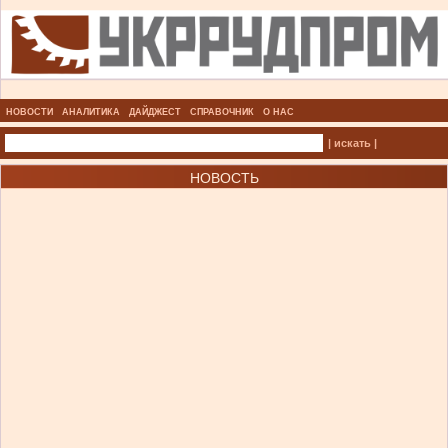
НОВОСТИ
АНАЛИТИКА
ДАЙДЖЕСТ
СПРАВОЧНИК
О НАС
| искать |
НОВОСТЬ