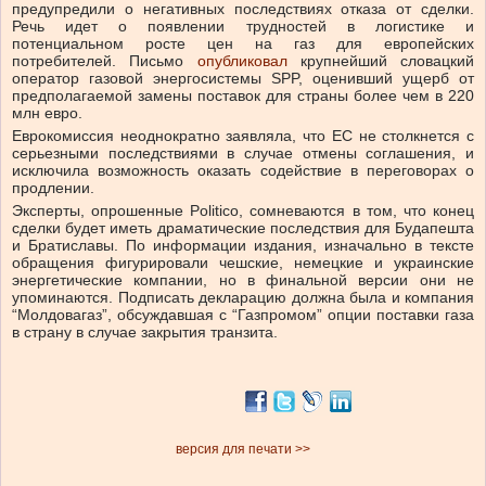
предупредили о негативных последствиях отказа от сделки.
Речь идет о появлении трудностей в логистике и
потенциальном росте цен на газ для европейских
потребителей. Письмо
опубликовал
крупнейший словацкий
оператор газовой энергосистемы SPP, оценивший ущерб от
предполагаемой замены поставок для страны более чем в 220
млн евро.
Еврокомиссия неоднократно заявляла, что ЕС не столкнется с
серьезными последствиями в случае отмены соглашения, и
исключила возможность оказать содействие в переговорах о
продлении.
Эксперты, опрошенные Politico, сомневаются в том, что конец
сделки будет иметь драматические последствия для Будапешта
и Братиславы. По информации издания, изначально в тексте
обращения фигурировали чешские, немецкие и украинские
энергетические компании, но в финальной версии они не
упоминаются. Подписать декларацию должна была и компания
“Молдовагаз”, обсуждавшая с “Газпромом” опции поставки газа
в страну в случае закрытия транзита.
версия для печати >>