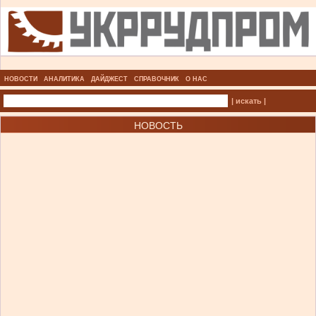
НОВОСТИ
АНАЛИТИКА
ДАЙДЖЕСТ
СПРАВОЧНИК
О НАС
| искать |
НОВОСТЬ