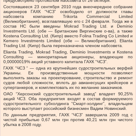
предусмотрено протоколом набсовета от 26 октября.
Состоявшееся 23 сентября 2010 года внеочередное собрание
акционеров ГАХК “ЧСЗ” освободило от должности главы
набсовета компанию Trikorta Commercial Limited
(Великобритания), возглавлявшую его с 24 февраля. Тогда же в
состав НС были введены Mokrad Trading Ltd. и Deminio
Investments Ltd. (обе — Британские Виргинские о-ва), а также
Kostena Consulting Ltd. (Кипр) вместо Folina Trading Co Limited и
Kemero Investments Limited (обе — Великобритания). Elianta
Trading Ltd. (Кипр) была переназначена членом набсовета.
Elianta Trading, Mokrad Trading, Deminio Investments и Kostena
Consulting — миноритарные акционеры, владеющие по
0,00000019% акций уставного капитала ГАХК “ЧСЗ”.
ГАХК “ЧСЗ “ — одна из крупнейших судостроительных верфей
Украины. Ее производственные мощности позволяют
выполнять заказы на проектирование, строительство и ремонт
судов любой сложности, вплоть до авианесущих крейсеров и
супертанкеров, и комплектовать их по желанию заказчиков.
ОАО “Херсонский судостроительный завод” владеет 90,25%
акций ЧСЗ. Оба предприятия входят в состав формируемого
судостроительного субхолдинга “Смарт-холдинг”, владельцем
которого выступает российский бизнесмен Вадим Новинский.
По данным предприятия, ГАХК “ЧСЗ” завершила 2009 год с
чистой прибылью 0,67 млн грн против 40,21 млн грн чистого
убытка в 2008 году.