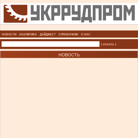
НОВОСТИ
АНАЛИТИКА
ДАЙДЖЕСТ
СПРАВОЧНИК
О НАС
| искать |
НОВОСТЬ