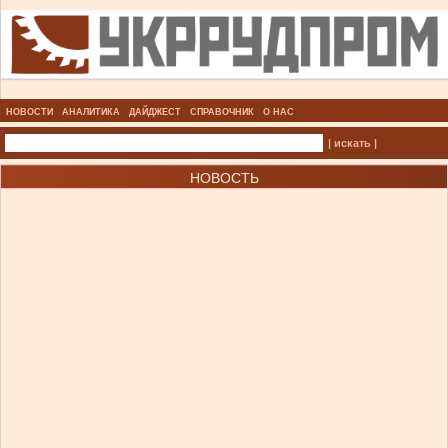
НОВОСТИ
АНАЛИТИКА
ДАЙДЖЕСТ
СПРАВОЧНИК
О НАС
| искать |
НОВОСТЬ