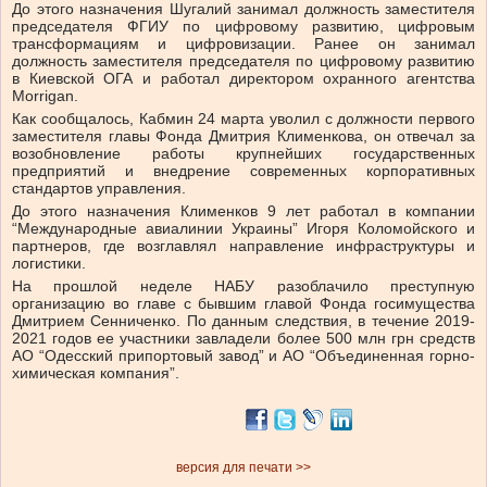
До этого назначения Шугалий занимал должность заместителя
председателя ФГИУ по цифровому развитию, цифровым
трансформациям и цифровизации. Ранее он занимал
должность заместителя председателя по цифровому развитию
в Киевской ОГА и работал директором охранного агентства
Morrigan.
Как сообщалось, Кабмин 24 марта уволил с должности первого
заместителя главы Фонда Дмитрия Клименкова, он отвечал за
возобновление работы крупнейших государственных
предприятий и внедрение современных корпоративных
стандартов управления.
До этого назначения Клименков 9 лет работал в компании
“Международные авиалинии Украины” Игоря Коломойского и
партнеров, где возглавлял направление инфраструктуры и
логистики.
На прошлой неделе НАБУ разоблачило преступную
организацию во главе с бывшим главой Фонда госимущества
Дмитрием Сенниченко. По данным следствия, в течение 2019-
2021 годов ее участники завладели более 500 млн грн средств
АО “Одесский припортовый завод” и АО “Объединенная горно-
химическая компания”.
версия для печати >>