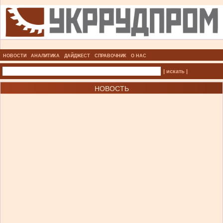
НОВОСТИ
АНАЛИТИКА
ДАЙДЖЕСТ
СПРАВОЧНИК
О НАС
| искать |
НОВОСТЬ