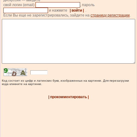
дискуссии — введите
свой логин (email)
, пароль
и нажмите
| войти |
.
Если Вы еще не зарегистрировались, зайдите на
страницу регистрации
.
Код состоит из цифр и латинских букв, изображенных на картинке. Для перезагрузки
кода кликните на картинке.
| прокомментировать |