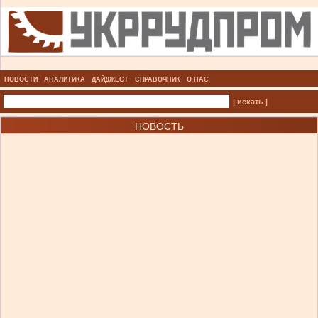
НОВОСТИ
АНАЛИТИКА
ДАЙДЖЕСТ
СПРАВОЧНИК
О НАС
| искать |
НОВОСТЬ