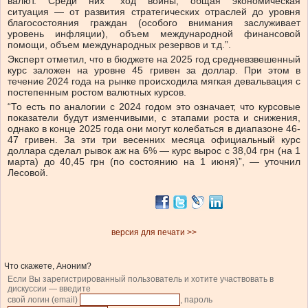
валют. Среди них “ход войны, общая экономическая
ситуация — от развития стратегических отраслей до уровня
благосостояния граждан (особого внимания заслуживает
уровень инфляции), объем международной финансовой
помощи, объем международных резервов и т.д.”.
Эксперт отметил, что в бюджете на 2025 год средневзвешенный
курс заложен на уровне 45 гривен за доллар. При этом в
течение 2024 года на рынке происходила мягкая девальвация с
постепенным ростом валютных курсов.
“То есть по аналогии с 2024 годом это означает, что курсовые
показатели будут изменчивыми, с этапами роста и снижения,
однако в конце 2025 года они могут колебаться в диапазоне 46-
47 гривен. За эти три весенних месяца официальный курс
доллара сделал рывок аж на 6% — курс вырос с 38,04 грн (на 1
марта) до 40,45 грн (по состоянию на 1 июня)”, — уточнил
Лесовой.
версия для печати >>
Что скажете, Аноним?
Если Вы зарегистрированный пользователь и хотите участвовать в
дискуссии — введите
свой логин (email)
, пароль