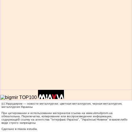
(c) Укррудпром — новости металлургии: цветная металлургия, черная металлургия,
металлургия Украины
При цитировании и использовании материалов ссылка на
www.ukrrudprom.ua
обязательна. Перепечатка, копирование или воспроизведение информации,
содержащей ссылку на агентства "Iнтерфакс-Україна", "Українськi Новини" в каком-либо
виде строго запрещены
Сделано в miavia estudia.