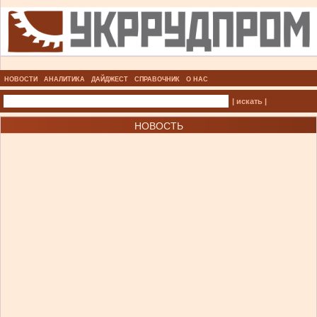
НОВОСТИ
АНАЛИТИКА
ДАЙДЖЕСТ
СПРАВОЧНИК
О НАС
| искать |
НОВОСТЬ