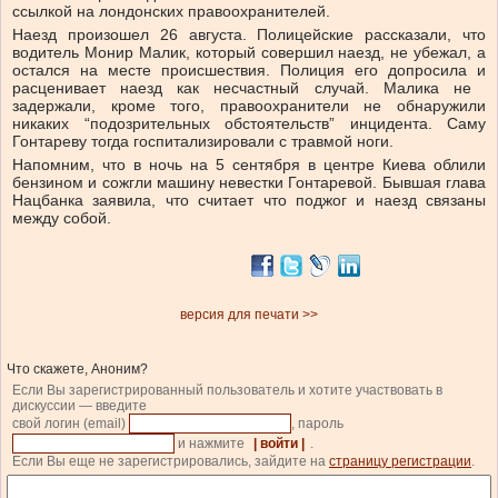
ссылкой на лондонских правоохранителей.
Наезд произошел 26 августа. Полицейские рассказали, что
водитель Монир Малик, который совершил наезд, не убежал, а
остался на месте происшествия. Полиция его допросила и
расценивает наезд как несчастный случай. Малика не ​​
задержали, кроме того, правоохранители не обнаружили
никаких “подозрительных обстоятельств” инцидента. Саму
Гонтареву тогда госпитализировали с травмой ноги.
Напомним, что в ночь на 5 сентября в центре Киева облили
бензином и сожгли машину невестки Гонтаревой. Бывшая глава
Нацбанка заявила, что считает что поджог и наезд связаны
между собой.
версия для печати >>
Что скажете, Аноним?
Если Вы зарегистрированный пользователь и хотите участвовать в
дискуссии — введите
свой логин (email)
, пароль
и нажмите
| войти |
.
Если Вы еще не зарегистрировались, зайдите на
страницу регистрации
.