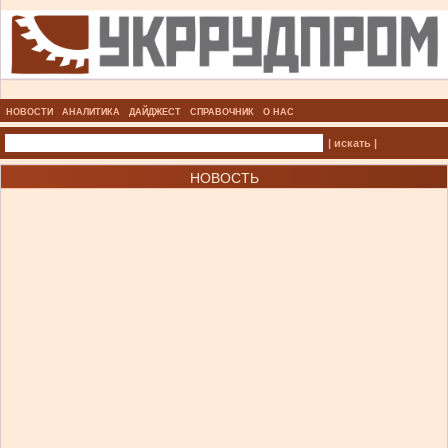
НОВОСТИ
АНАЛИТИКА
ДАЙДЖЕСТ
СПРАВОЧНИК
О НАС
| искать |
НОВОСТЬ