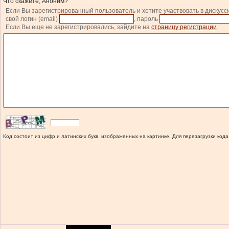
Что скажете, Аноним?
Если Вы зарегистрированный пользователь и хотите участвовать в дискусс
свой логин (email)
, пароль
Если Вы еще не зарегистрировались, зайдите на
страницу регистрации
.
Код состоит из цифр и латинских букв, изображенных на картинке. Для перезагрузки кода