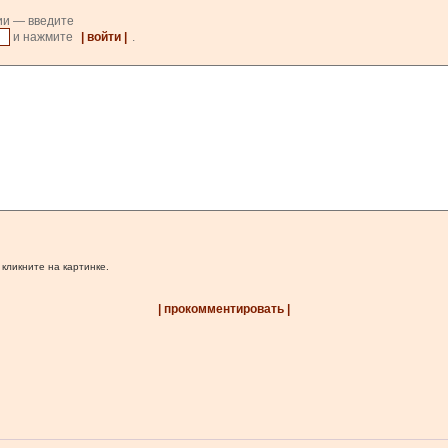
ии — введите
и нажмите
| войти |
.
 кликните на картинке.
| прокомментировать |