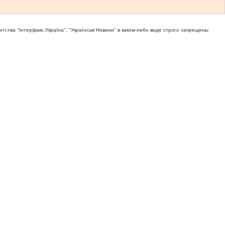
тва "Iнтерфакс-Україна", "Українськi Новини" в каком-либо виде строго запрещены