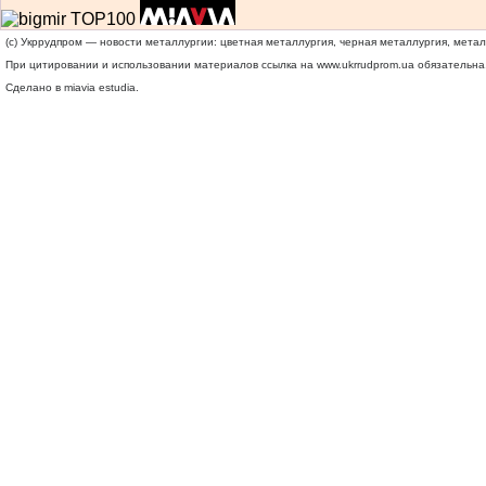
(c) Укррудпром — новости металлургии: цветная металлургия, черная металлургия, мета
При цитировании и использовании материалов ссылка на
www.ukrrudprom.ua
обязательна.
Сделано в miavia estudia.