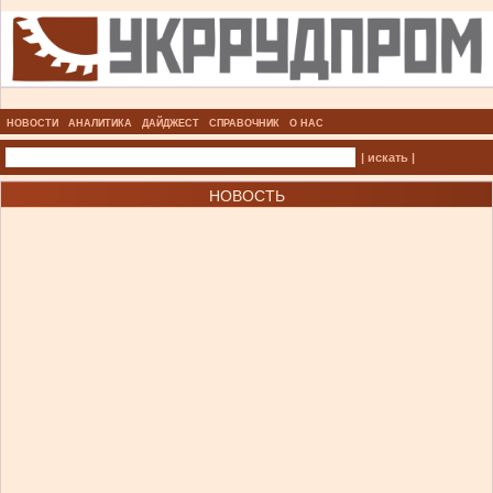
НОВОСТИ
АНАЛИТИКА
ДАЙДЖЕСТ
СПРАВОЧНИК
О НАС
| искать |
НОВОСТЬ