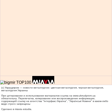
(c) Укррудпром — новости металлургии: цветная металлургия, черная металлургия,
металлургия Украины
При цитировании и использовании материалов ссылка на
www.ukrrudprom.ua
обязательна. Перепечатка, копирование или воспроизведение информации,
содержащей ссылку на агентства "Iнтерфакс-Україна", "Українськi Новини" в каком-либо
виде строго запрещены
Сделано в miavia estudia.