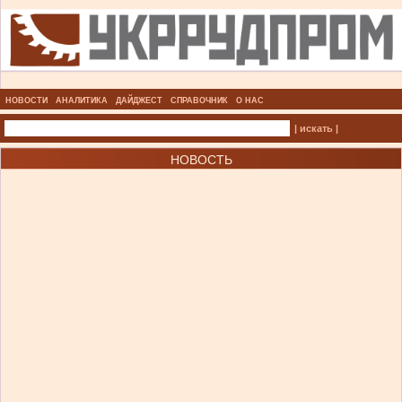
НОВОСТИ
АНАЛИТИКА
ДАЙДЖЕСТ
СПРАВОЧНИК
О НАС
| искать |
НОВОСТЬ