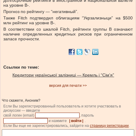
долгосрочные рейтинги в иностранной и национальной валюте
на уровне B-.
Прогноз по рейтингу — “негативный”.
Также Fitch подтвердил облигациям “Укрзализныци” на $500
млн рейтинг на уровне B-.
В соответствии со шкалой Fitch, рейтинги группы В означают
наличие определенных кредитных рисков при ограниченном
запасе прочности.
Ссылки по теме:
Кредитори української залізниці — Кремль і “Сім'я”
версия для печати >>
Что скажете, Аноним?
Если Вы зарегистрированный пользователь и хотите участвовать в
дискуссии — введите
свой логин (email)
, пароль
и нажмите
| войти |
.
Если Вы еще не зарегистрировались, зайдите на
страницу регистрации
.