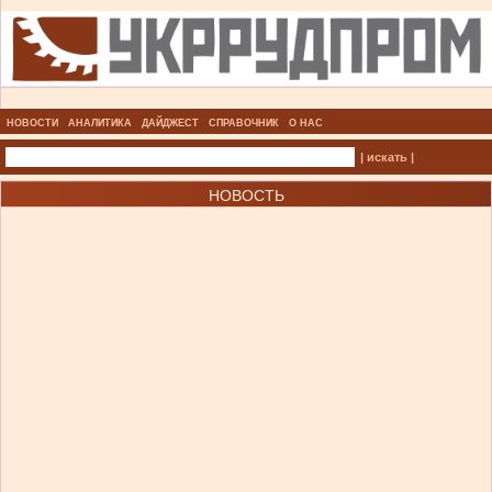
НОВОСТИ
АНАЛИТИКА
ДАЙДЖЕСТ
СПРАВОЧНИК
О НАС
| искать |
НОВОСТЬ