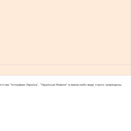
тва "Iнтерфакс-Україна", "Українськi Новини" в каком-либо виде строго запрещены