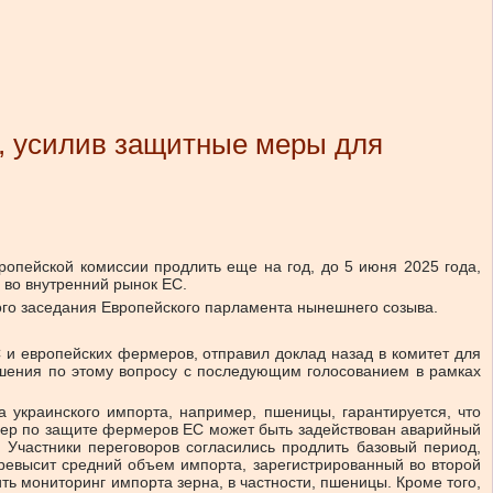
, усилив защитные меры для
опейской комиссии продлить еще на год, до 5 июня 2025 года,
 во внутренний рынок ЕС.
ого заседания Европейского парламента нынешнего созыва.
 и европейских фермеров, отправил доклад назад в комитет для
ашения по этому вопросу с последующим голосованием в рамках
а украинского импорта, например, пшеницы, гарантируется, что
мер по защите фермеров ЕС может быть задействован аварийный
. Участники переговоров согласились продлить базовый период,
превысит средний объем импорта, зарегистрированный во второй
ить мониторинг импорта зерна, в частности, пшеницы. Кроме того,