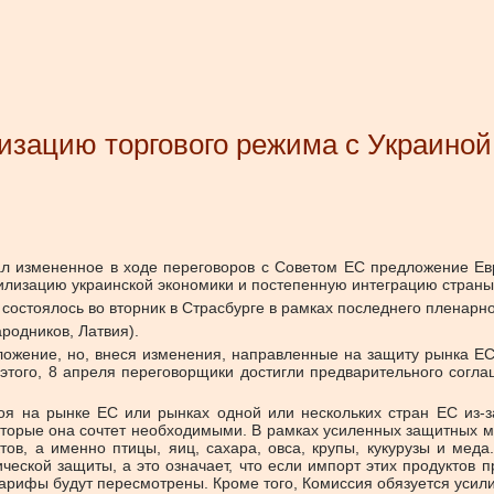
зацию торгового режима с Украиной
л измененное в ходе переговоров с Советом ЕС предложение Евр
илизацию украинской экономики и постепенную интеграцию страны
состоялось во вторник в Страсбурге в рамках последнего пленарн
родников, Латвия).
ожение, но, внеся изменения, направленные на защиту рынка ЕС
этого, 8 апреля переговорщики достигли предварительного согл
боя на рынке ЕС или рынках одной или нескольких стран ЕС из-з
оторые она сочтет необходимыми. В рамках усиленных защитных 
тов, а именно птицы, яиц, сахара, овса, крупы, кукурузы и меда
ческой защиты, а это означает, что если импорт этих продуктов 
 тарифы будут пересмотрены. Кроме того, Комиссия обязуется усил