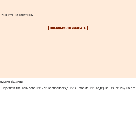
 кликните на картинке.
| прокомментировать |
ллургия Украины
 Перепечатка, копирование или воспроизведение информации, содержащей ссылку на агентс