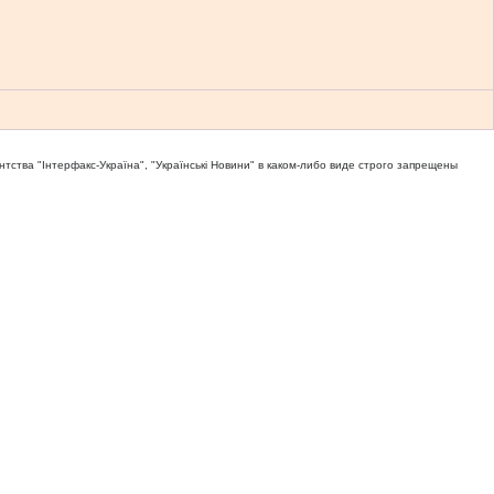
тва "Iнтерфакс-Україна", "Українськi Новини" в каком-либо виде строго запрещены