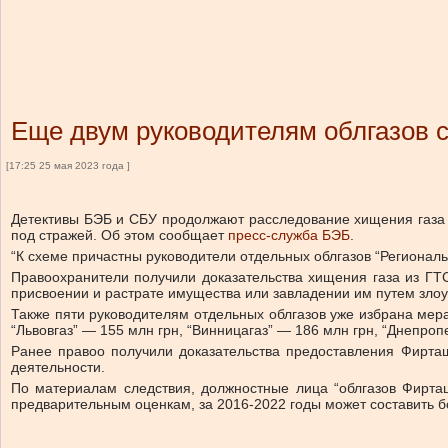
Еще двум руководителям облгазов 
[17:25 25 мая 2023 года ]
Детективы БЭБ и СБУ продолжают расследование хищения газа 
под стражей.
Об этом сообщает
пресс-служба БЭБ
.
“К схеме причастны руководители отдельных облгазов “Регионал
Правоохранители получили доказательства хищения газа из ГТ
присвоении и растрате имущества или завладении им путем зл
Также пяти руководителям отдельных облгазов уже избрана мера
“Львовгаз” — 155 млн грн, “Винницагаз” — 186 млн грн, “Днепроп
Ранее правоо получили доказательства предоставления Фирта
деятельности.
По материалам следствия, должностные лица “облгазов Фирта
предварительным оценкам, за 2016-2022 годы может составить б