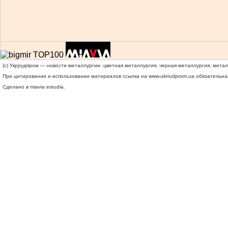
(c) Укррудпром — новости металлургии: цветная металлургия, черная металлургия, мета
При цитировании и использовании материалов ссылка на
www.ukrrudprom.ua
обязательна.
Сделано в miavia estudia.