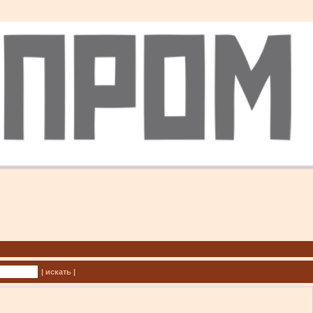
| искать |