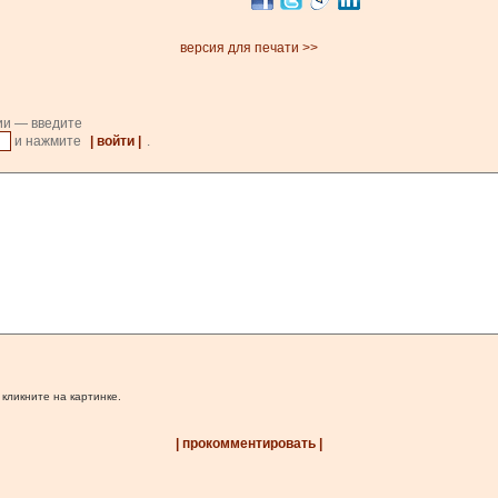
версия для печати >>
ии — введите
и нажмите
| войти |
.
 кликните на картинке.
| прокомментировать |