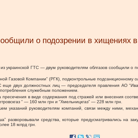
сообщили о подозрении в хищениях 
из украинской ГТС — двум руководителям облгазов сообщили о 
ьной Газовой Компании” (РГК), подконтрольные подсанкционному 
С еще двух должностных лиц — председателя правления АО “Ива
оупотребления служебным положением.
 пресечения в виде содержания под стражей или внесения соответ
етровскгаз “ — 160 млн грн и “Хмельницкгаз” — 228 млн грн.
шем указаний руководителям компаний, связи между ними, механ
ша” разворовывали средства, которые предусматривались на зак
олее 18 млрд грн.