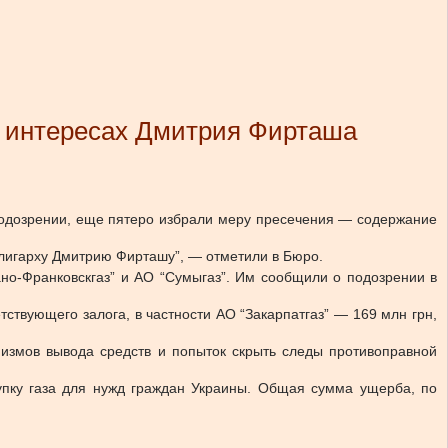
в интересах Дмитрия Фирташа
подозрении, еще пятеро избрали меру пресечения — содержание
олигарху Дмитрию Фирташу”, — отметили в Бюро.
но-Франковскгаз” и АО “Сумыгаз”. Им сообщили о подозрении в
ствующего залога, в частности АО “Закарпатгаз” — 169 млн грн,
измов вывода средств и попыток скрыть следы противоправной
упку газа для нужд граждан Украины. Общая сумма ущерба, по