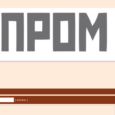
| искать |