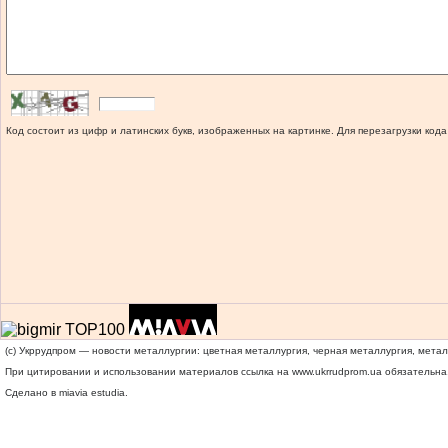
Код состоит из цифр и латинских букв, изображенных на картинке. Для перезагрузки кода
(c) Укррудпром — новости металлургии: цветная металлургия, черная металлургия, мета
При цитировании и использовании материалов ссылка на
www.ukrrudprom.ua
обязательна.
Сделано в miavia estudia.