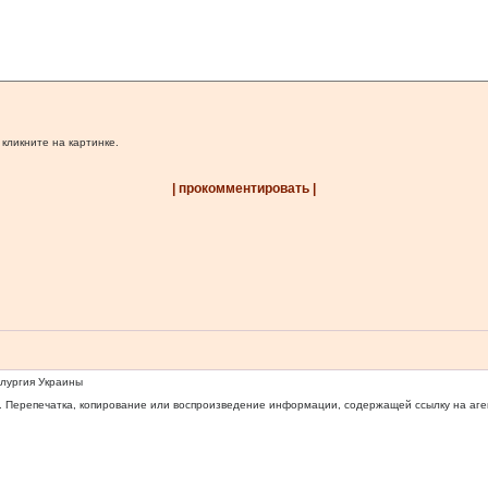
 кликните на картинке.
| прокомментировать |
ллургия Украины
 Перепечатка, копирование или воспроизведение информации, содержащей ссылку на агентс