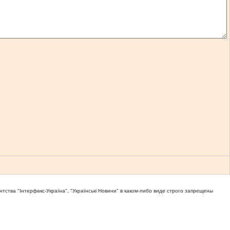
тва "Iнтерфакс-Україна", "Українськi Новини" в каком-либо виде строго запрещены