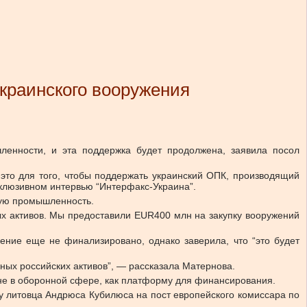
украинского вооружения
енности, и эта поддержка будет продолжена, заявила посол
это для того, чтобы поддержать украинский ОПК, производящий
ксклюзивном интервью “Интерфакс-Украина”.
ную промышленность.
ых активов. Мы предоставили EUR400 млн на закупку вооружений
шение еще не финализировано, однако заверила, что “это будет
ных российских активов”, — рассказала Матернова.
не в оборонной сфере, как платформу для финансирования.
ру литовца Андрюса Кубилюса на пост европейского комиссара по