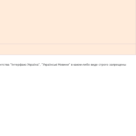
тва "Iнтерфакс-Україна", "Українськi Новини" в каком-либо виде строго запрещены