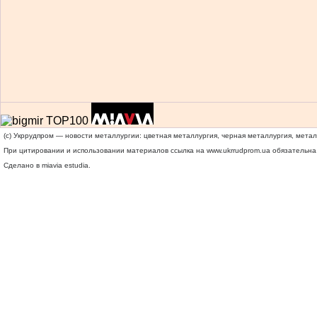
(c) Укррудпром — новости металлургии: цветная металлургия, черная металлургия, мета
При цитировании и использовании материалов ссылка на
www.ukrrudprom.ua
обязательна.
Сделано в miavia estudia.