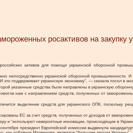
амороженных росактивов на закупку 
оссийских активов для помощи украинской оборонной промышл
ено непосредственно украинской оборонной промышленности. И 
 И это поддерживает украинскую экономику”, — сказала посол в э
оторой указанные средства были направлены в украинскую оборон
помогли нам с направлением средств, полученных от замороженн
еличится выделение средств для украинского ОПК, поскольку ре
сированы ЕС за счет средств, полученных от доходов от заморожен
меру и “используют невероятные инновации, происходящие в Украи
17 сентября президент Европейской комиссии выдвинула кандидату
с, как добавила Матернова, является “большим другом Украины”.