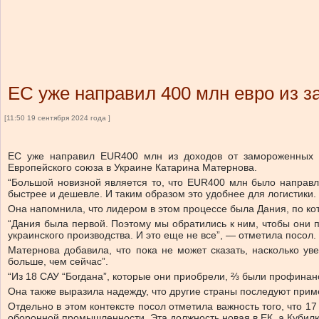
ЕС уже направил 400 млн евро из з
[11:50 19 сентября 2024 года ]
ЕС уже направил EUR400 млн из доходов от замороженных р
Европейского союза в Украине Катарина Матернова.
“Большой новизной является то, что EUR400 млн было направл
быстрее и дешевле. И таким образом это удобнее для логистики.
Она напомнила, что лидером в этом процессе была Дания, по к
“Дания была первой. Поэтому мы обратились к ним, чтобы они 
украинского производства. И это еще не все”, — отметила посол.
Матернова добавила, что пока не может сказать, насколько ув
больше, чем сейчас”.
“Из 18 САУ “Богдана”, которые они приобрели, ⅔ были профинан
Она также выразила надежду, что другие страны последуют при
Отдельно в этом контексте посол отметила важность того, что 
оборонной промышленности. Эта должность новая в ЕК, а Кубилю