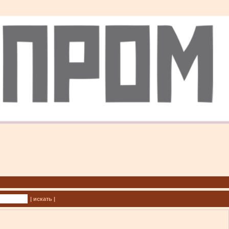
| искать |