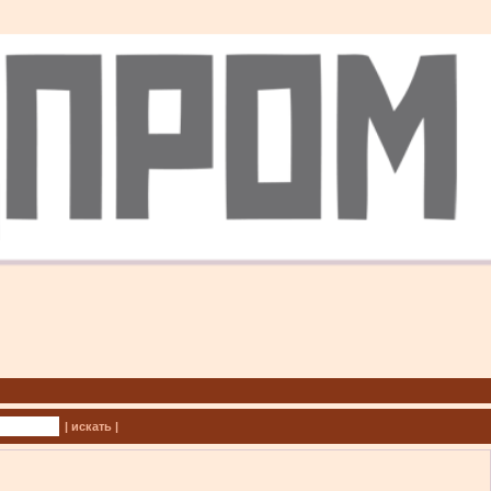
| искать |