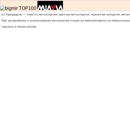
(c) Укррудпром — новости металлургии: цветная металлургия, черная металлургия, мета
При цитировании и использовании материалов ссылка на
www.ukrrudprom.ua
обязательна.
Сделано в miavia estudia.