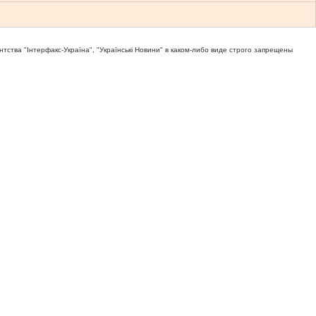
тва "Iнтерфакс-Україна", "Українськi Новини" в каком-либо виде строго запрещены