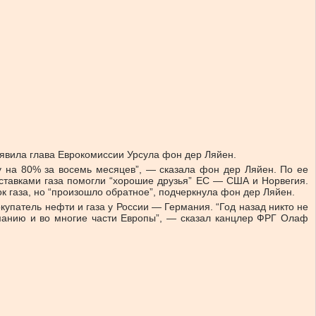
аявила глава Еврокомиссии Урсула фон дер Ляйен.
пу на 80% за восемь месяцев”, — сказала фон дер Ляйен. По ее
оставками газа помогли “хорошие друзья” ЕС — США и Норвегия.
 газа, но “произошло обратное”, подчеркнула фон дер Ляйен.
упатель нефти и газа у России — Германия. “Год назад никто не
рманию и во многие части Европы”, — сказал канцлер ФРГ Олаф