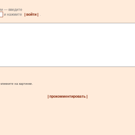
ии — введите
и нажмите
| войти |
.
 кликните на картинке.
| прокомментировать |