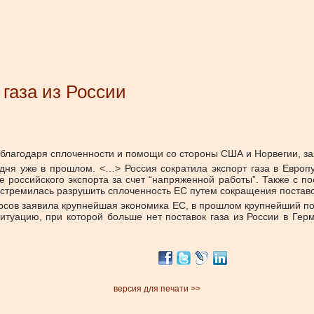
 газа из России
и благодаря сплоченности и помощи со стороны США и Норвегии, з
одня уже в прошлом. <…> Россия сократила экспорт газа в Евро
 российского экспорта за счет “напряженной работы”. Также с п
тремилась разрушить сплоченность ЕС путем сокращения поставок
рсов заявила крупнейшая экономика ЕС, в прошлом крупнейший пок
итуацию, при которой больше нет поставок газа из России в Ге
версия для печати >>