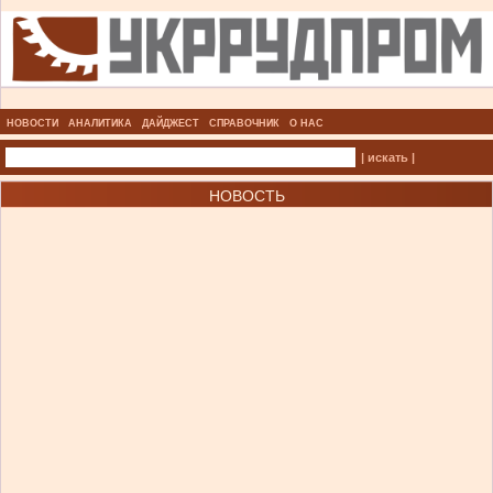
НОВОСТИ
АНАЛИТИКА
ДАЙДЖЕСТ
СПРАВОЧНИК
О НАС
| искать |
НОВОСТЬ