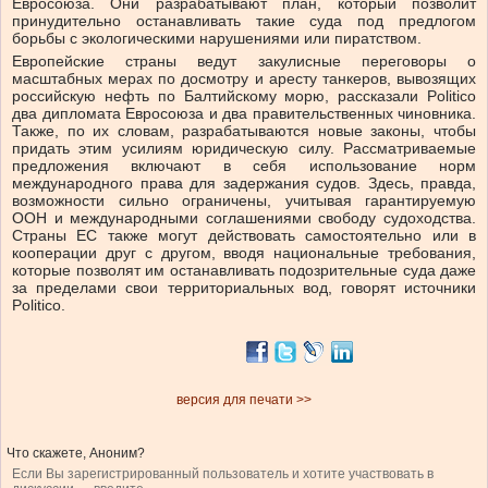
Евросоюза. Они разрабатывают план, который позволит
принудительно останавливать такие суда под предлогом
борьбы с экологическими нарушениями или пиратством.
Европейские страны ведут закулисные переговоры о
масштабных мерах по досмотру и аресту танкеров, вывозящих
российскую нефть по Балтийскому морю, рассказали Politico
два дипломата Евросоюза и два правительственных чиновника.
Также, по их словам, разрабатываются новые законы, чтобы
придать этим усилиям юридическую силу. Рассматриваемые
предложения включают в себя использование норм
международного права для задержания судов. Здесь, правда,
возможности сильно ограничены, учитывая гарантируемую
ООН и международными соглашениями свободу судоходства.
Страны ЕС также могут действовать самостоятельно или в
кооперации друг с другом, вводя национальные требования,
которые позволят им останавливать подозрительные суда даже
за пределами свои территориальных вод, говорят источники
Politico.
версия для печати >>
Что скажете, Аноним?
Если Вы зарегистрированный пользователь и хотите участвовать в