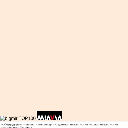
(c) Укррудпром — новости металлургии: цветная металлургия, черная металлургия,
металлургия Украины