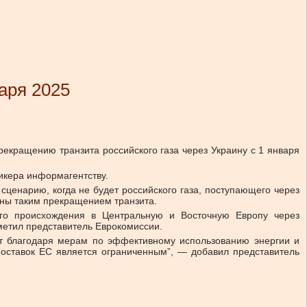
варя 2025
рекращению транзита российского газа через Украину с 1 января
пикера информагентству.
сценарию, когда не будет российского газа, поступающего через
жены таким прекращением транзита.
кого происхождения в Центральную и Восточную Европу через
метил представитель Еврокомиссии.
лет благодаря мерам по эффективному использованию энергии и
 поставок ЕС является ограниченным”, — добавил представитель