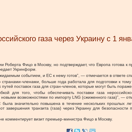
ссийского газа через Украину с 1 ян
 Роберта Фицо в Москву, но подтверждает, что Европа готова к п
редает Укринформ.
ожидаемым событием, и ЕС к нему готов”, — отмечается в ответе с
 странами-членами, больше года работала для подготовки к тому 
х путей поставок газа для стран-членов, которые могут быть пора
гибкой для того, чтобы обеспечивать поставки газа нероссийс
а новыми возможностями по импорту LNG (сжиженного газа)”, — от
 ЕС была значительно повышена в течение нескольких прошлых 
 от завершения транзита (газа) через Украину для безопасности
 не комментирует визит премьер-министра Фицо в Москву.