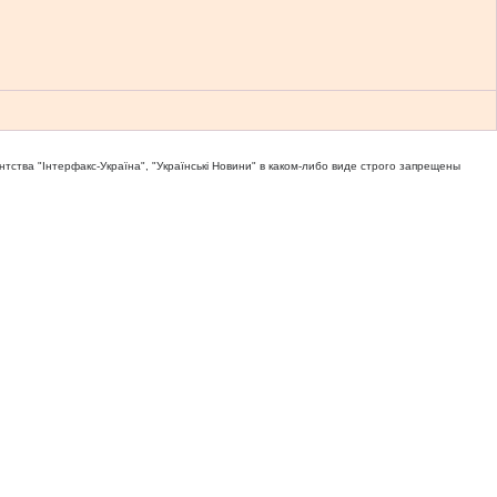
тва "Iнтерфакс-Україна", "Українськi Новини" в каком-либо виде строго запрещены