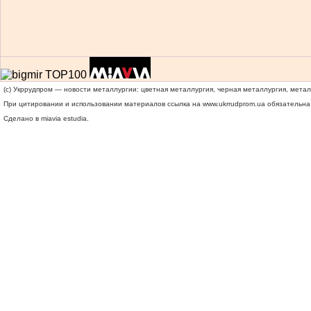
(c) Укррудпром — новости металлургии: цветная металлургия, черная металлургия, мета
При цитировании и использовании материалов ссылка на
www.ukrrudprom.ua
обязательна.
Сделано в miavia estudia.