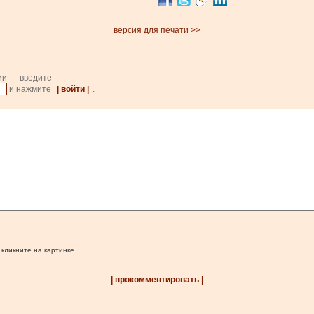
версия для печати >>
ии — введите
и нажмите
| войти |
.
 кликните на картинке.
| прокомментировать |