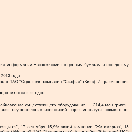
крытия информации Нацкомиссии по ценным бумагам и фондовому
2013 года.
ка с ПАО “Страховая компания “Скифия” (Киев). Их размещение
уществляется ежегодно.
обновление существующего оборудования — 214,4 млн гривен,
акже осуществление инвестиций через институты совместного
овцыгаз”, 17 сентября 15,9% акций компании “Житомиргаз”, 13
нтября 25% акций ПАО “Запорожьегаз”, 5 сентября 26% акций ПАО