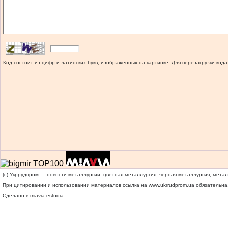
Код состоит из цифр и латинских букв, изображенных на картинке. Для перезагрузки кода
(c) Укррудпром — новости металлургии: цветная металлургия, черная металлургия, мета
При цитировании и использовании материалов ссылка на
www.ukrrudprom.ua
обязательна.
Сделано в miavia estudia.