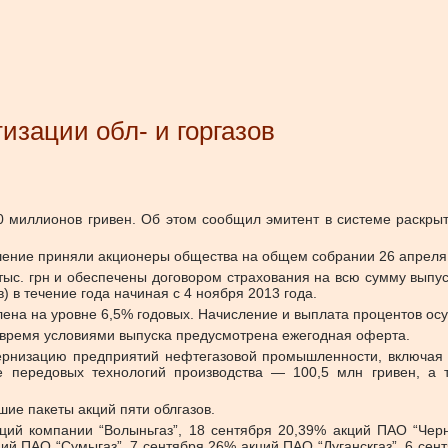
зации обл- и горгазов
670 миллионов гривен. Об этом сообщил эмитент в системе рас
шение приняли акционеры общества на общем собрании 26 апреля 
с. грн и обеспечены договором страхования на всю сумму выпус
 в течение года начиная с 4 ноября 2013 года.
ена на уровне 6,5% годовых. Начисление и выплата процентов ос
е время условиями выпуска предусмотрена ежегодная оферта.
ернизацию предприятий нефтегазовой промышленности, включая 
е передовых технологий производства — 100,5 млн гривен, а т
шие пакеты акций пяти облгазов.
ций компании “Волыньгаз”, 18 сентября 20,39% акций ПАО “Черн
ий ПАО “Сумыгаз”, 7 сентября 26% акций ПАО “Луганскгаз”, 6 се