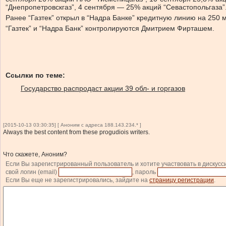
“Днепропетровскгаз”, 4 сентября — 25% акций “Севастопольгаза”
Ранее “Газтек” открыл в “Надра Банке” кредитную линию на 250 м
“Газтек” и “Надра Банк” контролируются Дмитрием Фирташем.
Ссылки по теме:
Государство распродаст акции 39 обл- и горгазов
[2015-10-13 03:30:35] [ Аноним с адреса 188.143.234.* ]
Always the best content from these progudiois writers.
Что скажете, Аноним?
Если Вы зарегистрированный пользователь и хотите участвовать в дискусс
свой логин (email)
, пароль
Если Вы еще не зарегистрировались, зайдите на
страницу регистрации
.