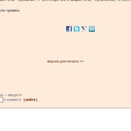
.
лн гривен.
версия для печати >>
ии — введите
и нажмите
| войти |
.