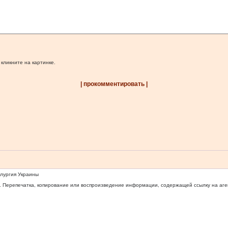
 кликните на картинке.
| прокомментировать |
ллургия Украины
 Перепечатка, копирование или воспроизведение информации, содержащей ссылку на агентс