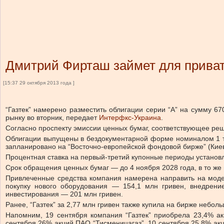
Дмитрий Фирташ займет для привати
[15:37 29 октября 2013 года ]
“Газтек” намерено разместить облигации серии “А” на сумму 
рынку во вторник, передает
Интерфкс-Украина
.
Согласно проспекту эмиссии ценных бумаг, соответствующее ре
Облигации выпущены в бездокументарной форме номиналом 1 ты
запланировано на “Восточно-европейской фондовой бирже” (Киев)
Процентная ставка на первый-третий купонные периоды установл
Срок обращения ценных бумаг — до 4 ноября 2028 года, в то ж
Привлеченные средства компания намерена направить на мод
покупку нового оборудования — 154,1 млн гривен, внедрени
инвестирования — 201 млн гривен.
Ранее, “Газтек” за 2,77 млн гривен также купила на бирже неболь
Напомним, 19 сентября компания “Газтек” приобрела 23,4% ак
сентября 26% акций ПАО “Тисменицагаз”, 10 сентября 25,8% акц