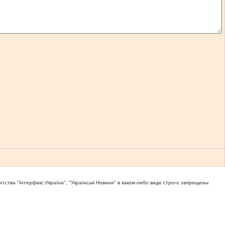
тва "Iнтерфакс-Україна", "Українськi Новини" в каком-либо виде строго запрещены