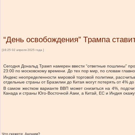
“День освобождения” Трампа ставит
[16:25 02 апреля 2025 года ]
Сегодня Дональд Трамп намерен ввести “ответные пошлины” прот
23:00 по московскому времени. До тех пор мир, по словам главн
Индекс неопределенности мировой торговой политики, рассчитыва
отдельные страны от Бразилии до Китая могут потерять от 4% до
В самом жестком варианте ВВП может снизиться на 4%, подсч
Канада и страны Юго-Восточной Азии, а Китай, ЕС и Индия окажут
Что скажете, Аноним?