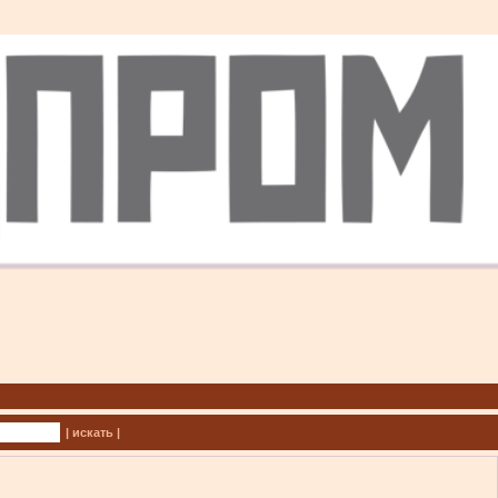
| искать |