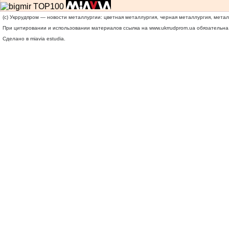
(c) Укррудпром — новости металлургии: цветная металлургия, черная металлургия, мета
При цитировании и использовании материалов ссылка на
www.ukrrudprom.ua
обязательна.
Сделано в miavia estudia.