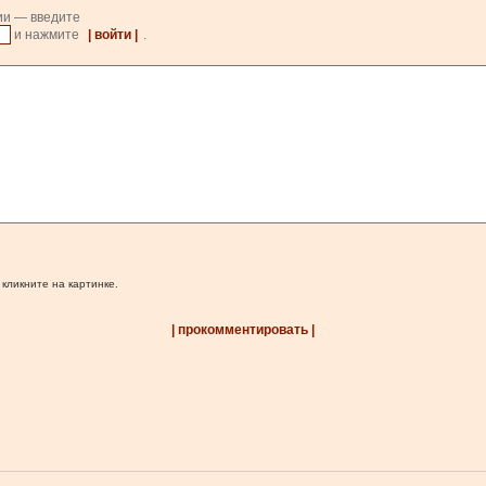
ии — введите
и нажмите
| войти |
.
 кликните на картинке.
| прокомментировать |