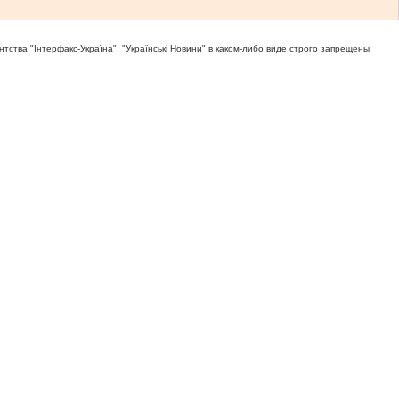
тва "Iнтерфакс-Україна", "Українськi Новини" в каком-либо виде строго запрещены