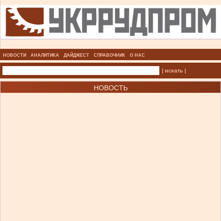
НОВОСТИ
АНАЛИТИКА
ДАЙДЖЕСТ
СПРАВОЧНИК
О НАС
| искать |
НОВОСТЬ