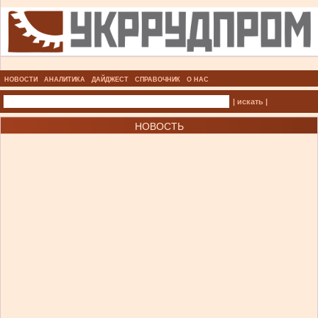
НОВОСТИ
АНАЛИТИКА
ДАЙДЖЕСТ
СПРАВОЧНИК
О НАС
| искать |
НОВОСТЬ