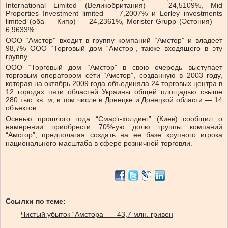
International Limited (Великобритания) — 24,5109%, Mid
Properties Investment limited — 7,2007% и Lorley investments
limited (оба — Кипр) — 24,2361%, Morister Grupp (Эстония) —
6,9633%.
ООО “Амстор” входит в группу компаний “Амстор” и владеет
98,7% ООО “Торговый дом “Амстор”, также входящего в эту
группу.
ООО “Торговый дом “Амстор” в свою очередь выступает
торговым оператором сети “Амстор”, созданную в 2003 году,
которая на октябрь 2009 года объединяла 24 торговых центра в
12 городах пяти областей Украины общей площадью свыше
280 тыс. кв. м, в том числе в Донецке и Донецкой области — 14
объектов.
Осенью прошлого года “Смарт-холдинг” (Киев) сообщил о
намерении приобрести 70%-ую долю группы компаний
“Амстор”, предполагая создать на ее базе крупного игрока
национального масштаба в сфере розничной торговли.
Ссылки по теме:
Чистый убыток “Амстора” — 43,7 млн. гривен