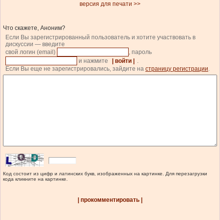
версия для печати >>
Что скажете, Аноним?
Если Вы зарегистрированный пользователь и хотите участвовать в
дискуссии — введите
свой логин (email)
, пароль
и нажмите
| войти |
.
Если Вы еще не зарегистрировались, зайдите на
страницу регистрации
.
Код состоит из цифр и латинских букв, изображенных на картинке. Для перезагрузки
кода кликните на картинке.
| прокомментировать |