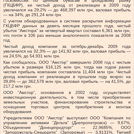
Госкомиссии по ценным бумагам и фондовому рынку
(ГКЦБФР), ее чистый доход от реализации в 2009 году
увеличился на 29,2% — до 468,397 млн грн, валовая прибыль
— на 34%, до 291,24 млн грн.
С учетом обнародованных в системе раскрытия информации
ГКЦБФР данных за девять месяцев прошлого года, чистый
убыток “Амстора” за четвертый квартал составил 6,361 млн грн,
что почти в 106 раз меньше аналогичного показателя за 2008
год.
Чистый доход компании за октябрь-декабрь 2009 года
увеличился на 32,3% — до 141,92 млн грн, валовая прибыль —
на 24,5%, до 54,931 млн грн.
Как сообщалось, ООО “Амстор” завершило 2008 год с чистым
убытком в размере 616,125 млн грн, тогда как годом ранее
чистая прибыль компании составляла 11,404 млн грн. Чистый
доход компании от реализации в прошлом году возрос на
39,8% — до 362,578 млн грн, валовая прибыль — на 41,5%, до
217,2 млн грн.
ООО “Амстор”, основанное в 2002 году, осуществляет
инвестиционную деятельность, в том числе приобретение
земельных участков, финансирование строительства и
оснащение торговых центров, приобретение и монтаж
оборудования.
Учредителями ООО “Амстор” выступают ООО “Компания по
управлению активами “Дельта” (Днепропетровск) — 9,67%,
Объединение “Донецкпродторг” — 22,9685%, ООО
“Запорожсталь-Секьюрити” (Запорожье) — 3,9131%, Tierwell