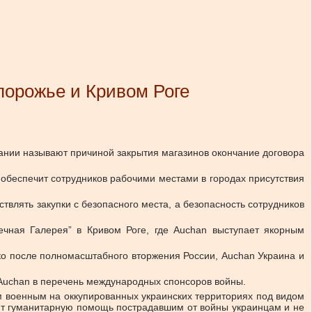
порожье и Кривом Роге
пании называют причиной закрытия магазинов окончание договора
и обеспечит сотрудников рабочими местами в городах присутствия
твлять закупки с безопасного места, а безопасность сотрудников
чная Галерея” в Кривом Роге, где Auchan выступает якорным
ко после полномасштабного вторжения России, Auchan Украина и
Auchan в перечень международных спонсоров войны.
м военным на оккупированных украинских территориях под видом
ют гуманитарную помощь пострадавшим от войны украинцам и не