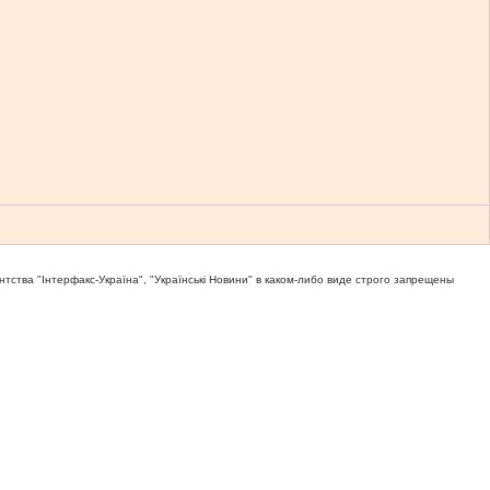
тва "Iнтерфакс-Україна", "Українськi Новини" в каком-либо виде строго запрещены