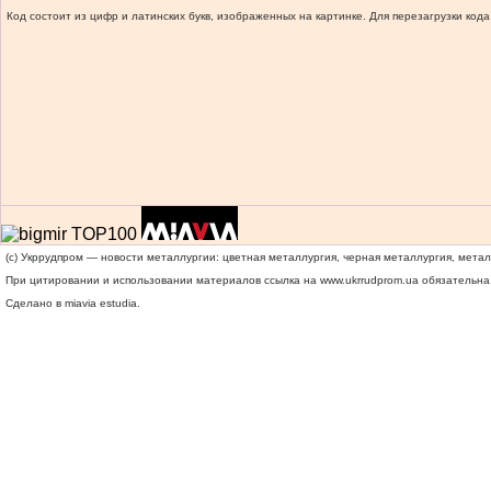
Код состоит из цифр и латинских букв, изображенных на картинке. Для перезагрузки кода
(c) Укррудпром — новости металлургии: цветная металлургия, черная металлургия, мета
При цитировании и использовании материалов ссылка на
www.ukrrudprom.ua
обязательна.
Сделано в miavia estudia.