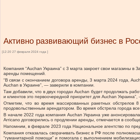
Активно развивающий бизнес в Рос
[12:20 27 февраля 2024 года ]
Компания “Auchan Украина” с 3 марта закроет свои магазины в 
аренды помещений.
“В связи с окончанием договора аренды, 3 марта 2024 года, Auc
Auchan в Украине”, — заверили в компании.
Там добавили, что в двух городах Auchan будет продолжать рабо
и клиентов это первоочередной приоритет для Auchan Украина”,
Отметим, что во время массированных ракетных обстрелов 8
продовольственным арендатором. Во время обстрела города все 
В начале 2022 года компания Auchan Украина уже анонсировала
Arricano договорились о продлении аренды, отмечается в сообщ
Напомним, в феврале 2023 года Национальное агентство по пр
Компания отказалась сворачивать бизнес в РФ после полномасш
“гуманитарной помощи” и помогала с выполнением мобилизацио