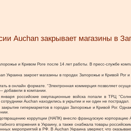
сии Auchan закрывает магазины в За
Запорожье и Кривом Роге после 14 лет работы. В пресс-службе ком
han Украина закроет магазины в городах Запорожье и Кривой Рог 
тать в онлайн формате. “Электронная коммерция позволяет осущес
 — добавили в компании.
 января российские оккупационные войска попали в ТРЦ “Солне
сотрудники Auchan находились в укрытии и ни один не пострадал.
 закрытие гипермаркетов в городах Запорожье и Кривой Рог. Одна
ении.
едотвращению коррупции (НАПК) внесло французскую корпорацию 
табного вторжения в Украину, а также снабжала товары российски
нных мероприятий в РФ. В Auchan Украина уверяют, что оказыва