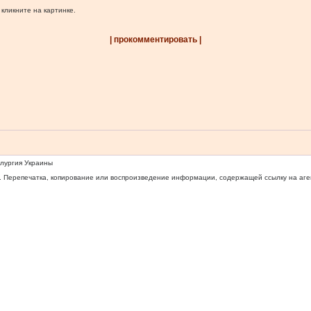
 кликните на картинке.
| прокомментировать |
ллургия Украины
 Перепечатка, копирование или воспроизведение информации, содержащей ссылку на агентс